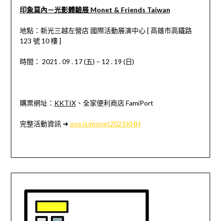
印象莫內－光影體驗展 Monet & Friends Taiwan
地點：新光三越左營店
國際活動展演中心
[
高雄市高鐵路
123
號
10
樓
]
時間：
2021 . 09 . 17 (
五
) – 12 . 19 (
日
)
購票網址：
KKTIX
、全家便利商店
FamiPort
完整活動資訊 ➜
pse.is/monet2021KHH