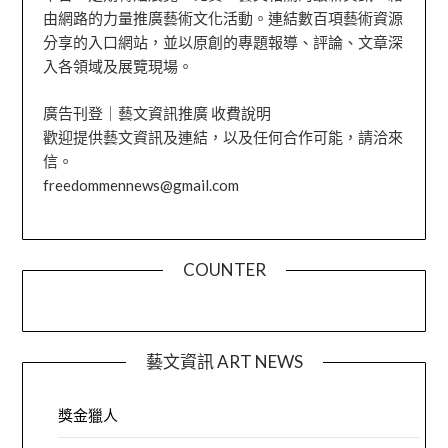
由網路的力量推廣藝術文化活動。連結數百項藝術資源
分享的入口網站，並以原創的專題報導、評論、文章深
入各領域及展覽現場。
廣告刊登｜藝文資訊推廣 收費說明
歡迎提供藝文資訊及連結，以及任何合作可能，請洽來
信。
freedommennews@gmail.com
COUNTER
藝文資訊 ART NEWS
獎金獵人