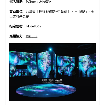
冠名贊助｜
PChome 24h
購物
贊助單位｜
台灣賓士授權經銷商
–
中華賓士
、
玉山銀行
、玉
山文教基金會
指定住宿 ｜
Hotel Dùa
媒體協力｜
KKBOX