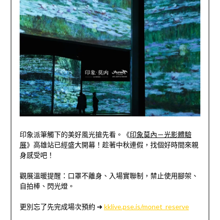
印象派筆觸下的美好風光搶先看。《
印象莫內－光影體驗
展
》高雄站已經盛大開幕！趁著中秋連假，找個好時間來親
身感受吧！
觀展溫暖提醒：口罩不離身、入場實聯制，禁止使用腳架、
自拍棒、閃光燈。
更別忘了先完成場次預約 ➜
kklive.pse.is/monet_reserve