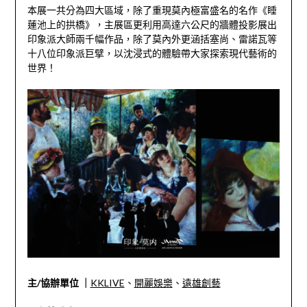
本展一共分為四大區域，除了重現莫內極富盛名的名作《睡
蓮池上的拱橋》，主展區更利用高達六公尺的牆體投影展出
印象派大師兩千幅作品，除了莫內外更涵括塞尚、雷諾瓦等
十八位印象派巨擘，以沈浸式的體驗帶大家探索現代藝術的
世界！
主/協辦單位 ｜
KKLIVE
、
開麗娛樂
、
遠雄創藝