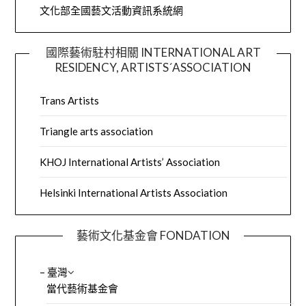
文化部全國藝文活動資訊系統網
國際藝術駐村相關 INTERNATIONAL ART
RESIDENCY, ARTISTS´ASSOCIATION
Trans Artists
Triangle arts association
KHOJ International Artists’ Association
Helsinki International Artists Association
藝術文化基金會 FONDATION
– 臺灣
當代藝術基金會