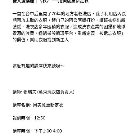
藝文漫講座 │〈衣〉 ──用美感重新定衣
一間在台中后里開了
70
年的地方老乾洗店，孫子利用店內長
期囤放未取的衣服，替自己的阿公阿嬤打扮，讓舊衣搭出新
裝感。洗衣店多年囤積的衣服，造成洗衣產業的困擾和地球
資源的浪費。透過架設循環平台，重新定義「被遺忘衣服」
的價值，幫助衣服找到新主人！
這麼有趣的講座快來聽呀～
講師
:
張瑞夫
(
萬秀洗衣店負責人
)
講座名稱
:
用美感重新定衣
報到時間：
12:50
講座時間：下午
1:00-4:00