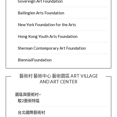
Sovereign Art Foundation
Ballinglen Arts Foundation
New York Foundation for the Arts
Hong Kong Youth Arts Foundation
Sherman Contemporary Art Foundation
BiennialFoundation
藝術村 藝術中心 藝術園區 ART VILLAGE
AND ART CENTER
園區與藝術村
駁2藝術特區
台北國際藝術村