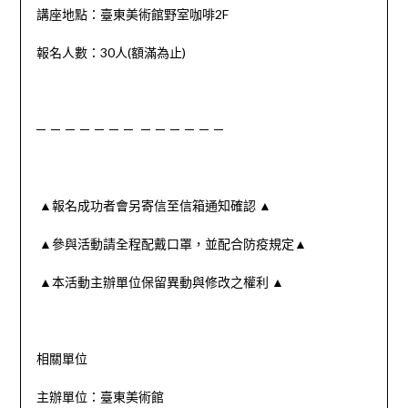
講座地點：臺東美術館野室咖啡
2F
報名人數：
30
人
(
額滿為止
)
─ ─ ─ ─ ─ ─ ─ ─ ─ ─ ─ ─ ─
▲
報名成功者會另寄信至信箱通知確認
▲
▲
參與活動請全程配戴口罩，並配合防疫規定
▲
▲
本活動主辦單位保留異動與修改之權利
▲
相關單位
主辦單位：臺東美術館