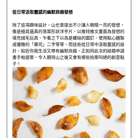
從日常汲取靈感的幽默詼諧發想
除了這項趣味設計，山也曾提出不少讓人眼睛一亮的發想，
像是極其逼真的落葉形狀洋芋片、以推特推文畫面為發想的
填充絨毛玩具、乍看之下以為是螺絲的圖釘、使用點心麵製
成優雅的「壽司」二字等等，而這些從日常中汲取靈感的設
計，貼近你我生活又帶有幽默詼諧，正如同此次的結婚申請
書手帕提案，令人期待山之後又會有哪些拍案叫絕的創意點
子！