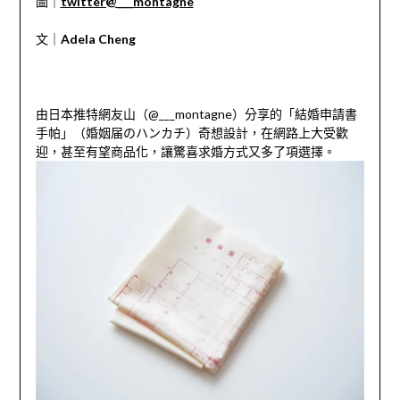
圖｜
twitter@___montagne
文｜
Adela Cheng
由日本推特網友山（
@___montagne
）分享的「結婚申請書
手帕」（婚姻届のハンカチ）奇想設計，在網路上大受歡
迎，甚至有望商品化，讓驚喜求婚方式又多了項選擇。