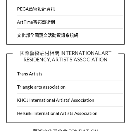
PEGA藝術設計資訊
ArtTime智邦藝術網
文化部全國藝文活動資訊系統網
國際藝術駐村相關 INTERNATIONAL ART
RESIDENCY, ARTISTS´ASSOCIATION
Trans Artists
Triangle arts association
KHOJ International Artists’ Association
Helsinki International Artists Association