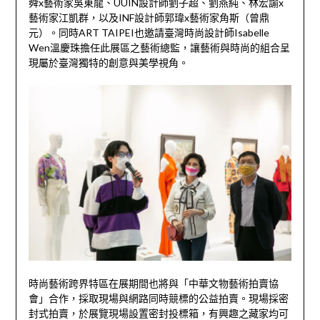
舜x藝術家吳東龍、UUIN設計師劉子超、劉燕純、林宏諭x
藝術家江凱群，以及INF設計師郭瑋x藝術家角斯（曾鼎
元）。同時ART TAIPEI也邀請臺灣時尚設計師Isabelle
Wen溫慶珠擔任此展區之藝術總監，讓藝術與時尚的組合呈
現屬於臺灣獨特的創意與美學視角。
時尚藝術跨界特區在展期間也將與「中華文物藝術拍賣協
會」合作，採取現場與網路同時競標的公益拍賣。現場採密
封式拍賣，於展覽現場設置密封投標箱，有興趣之藏家均可