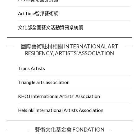
ArtTime智邦藝術網
文化部全國藝文活動資訊系統網
國際藝術駐村相關 INTERNATIONAL ART
RESIDENCY, ARTISTS´ASSOCIATION
Trans Artists
Triangle arts association
KHOJ International Artists’ Association
Helsinki International Artists Association
藝術文化基金會 FONDATION