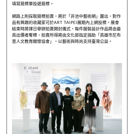
填寫競標單投遞競標。
網路上則採取競標拍賣，將於「非池中藝術網」露出，對作
品有興趣的收藏家可於ART TAIPEI展期內上網投標。展會
結束時將擇日舉辦拍賣開封儀式，每件服裝設計作品將由最
高出價者奪標，拍賣所得將由文化部指定捐助「高雄市尼布
恩人文教育關懷協會」，以藝術與時尚支持臺灣公益。