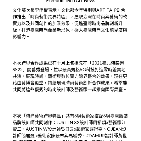
Freedom Men Art News
文化部次長李連權表示，文化部今年特別與ART TAIPEI合
作推出「時尚藝術跨界特區」，展現臺灣在時尚與藝術的軟
實力以及共同創作的加乘效果，促進臺灣時尚品牌創新升
級，打造臺灣時尚產業新形象，擴大臺灣時尚文化能見度與
影響力。
本次跨界合作成果已在十月上旬搶先在「2021臺北時裝週
SS22」開幕秀登場，並以最高規格5G科技打造零時差異地
共演，展現時尚、藝術與數位實力跨界整合的效果，現在更
藉由藝博會殿堂，持續展現時尚藝術創新合作成果，希望能
共同將這些優秀的時尚設計師及藝術家一起推向國際舞臺。
本次「時尚藝術跨界特區」共有6組藝術家搭配6組臺灣服裝
品牌設計師共同創作：JUST IN XX設計師周裕穎x藝術家江
賢二、AUSTIN.W設計師吳日云x藝術家羅得嘉、C JEAN設
計師簡君嫄 x藝術家陳景林與馬毓秀、#DAMUR設計師黃世