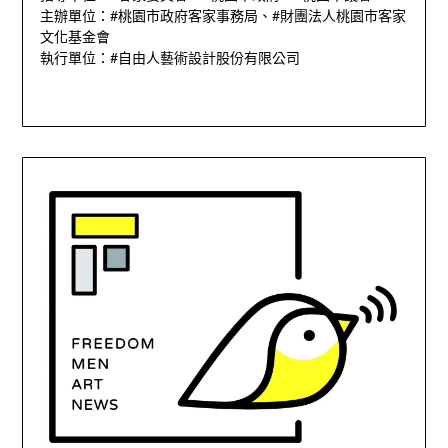
主辦單位：#桃園市政府客家事務局、#財團法⼈桃園市客家
⽂化基⾦會
執⾏單位：#⾃由⼈藝術設計股份有限公司