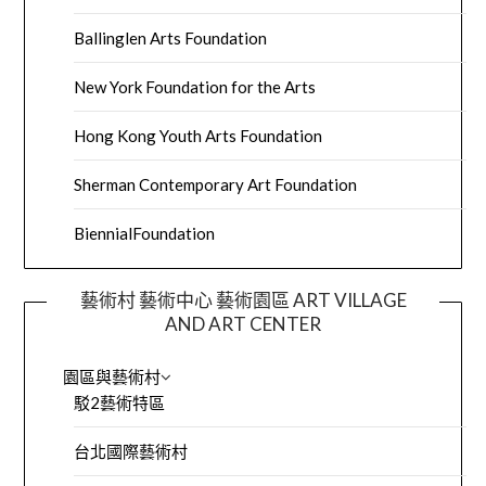
Ballinglen Arts Foundation
New York Foundation for the Arts
Hong Kong Youth Arts Foundation
Sherman Contemporary Art Foundation
BiennialFoundation
藝術村 藝術中心 藝術園區 ART VILLAGE
AND ART CENTER
園區與藝術村
駁2藝術特區
台北國際藝術村