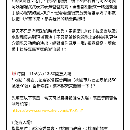
? 各位鄉親⽗⽼們！快點相揪樓上樓下左鄰右舍的阿公阿婆
阿姨嬸嬸叔叔表弟表妹爸爸媽媽，全部都相揪來⼀睹這些選
⼿精彩服裝的⾵采吧? ～想看看最後究竟獎落誰家嗎？那就
快把11/6空下來，參與我們的頒獎典禮吧！
當天不只是有精彩的時尚⼤秀，更邀請? 少女卡拉樂團以及?
水影舞集來到現場表演！不只是帶給你視覺上的時尚秀更包
含聽覺及動態的演出，絕對讓你感受⼀場? 視覺饗宴，讓你
愛上這股專屬客家的潮流感！?
時間：11/6(六) 13:30開放⼊場
? 地點：桃園北區客家會館音樂廳（桃園市⼋德區崁頂路50
號及60號）全新場館，還不趕緊來體驗⼀下！?
先填寫以下表單，當天可以直接報姓名入場，表單等同實名
制登記喔！
https://www.surveycake.com/s/KxKmY
? 免費⼊場?
指導單位：#客家委員會、#桃園市政府、#桃園市議會