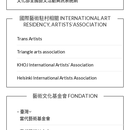
文化部全國藝文活動資訊系統網
國際藝術駐村相關 INTERNATIONAL ART
RESIDENCY, ARTISTS´ASSOCIATION
Trans Artists
Triangle arts association
KHOJ International Artists’ Association
Helsinki International Artists Association
藝術文化基金會 FONDATION
– 臺灣
當代藝術基金會