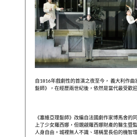
自1816年戲劇性的首演之夜至今， 義大利作曲家羅西
髮師》，在經歷兩世紀後，依然是當代最受歡
《塞維亞理髮師》改編自法國劇作家博馬舍的
上了少女羅西娜，但覬覦羅西娜財產的醫生暨
人身自由。城裡無人不識、堪稱里長伯的機智