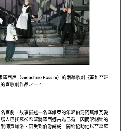
尼（Gioachino Rossini）的兩幕歌劇《塞維亞理
迎的喜歌劇作品之一。
同名喜劇，故事描述一名塞維亞的年輕伯爵阿瑪維瓦愛
監護人巴托羅卻希望將羅西娜占為己有，因而限制她的
理髮師費加洛，因受到伯爵請託，開始協助他以亞森羅