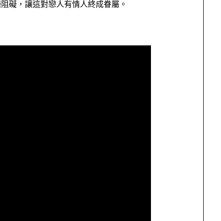
種阻礙，讓這對戀人有情人終成眷屬。