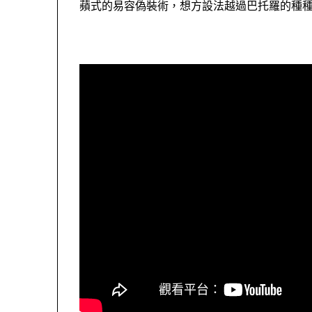
蘋式的易容偽裝術，想方設法越過巴托羅的種