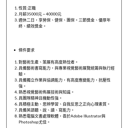
性質
:
正職
月薪
35000
元
~ 40000
元
週休二日，享勞保、健保、團保。三節獎金、優厚年
終、績效獎金。
條件要求
對藝術生產、策展有高度熱忱者。
具備藝術書寫能力，與專業視覺藝術展覽統籌與執行經
驗。
具備獨立作業與協調能力，有高度應變能力，抗壓性
強。
熟悉視覺藝術佈展技術與知識。
具團隊精神且機動性強。
具積極主動、思辨學習、自我反思之正向心理素質。
具備英語聽、說、讀、寫能力。
熟悉電腦文書處理軟體，善於
Adobe Illustrator
與
Photoshop
尤佳。