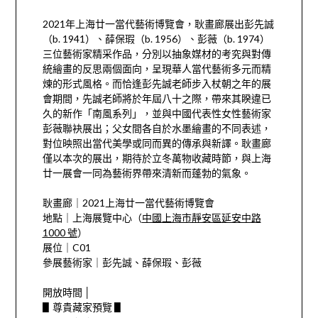
2021年上海廿一當代藝術博覽會，耿畫廊展出彭先誠
（b. 1941）、薛保瑕（b. 1956）、彭薇（b. 1974）
三位藝術家精采作品，分別以抽象媒材的考究與對傳
統繪畫的反思兩個面向，呈現華人當代藝術多元而精
煉的形式風格。而恰逢彭先誠老師步入杖朝之年的展
會期間，先誠老師將於年屆八十之際，帶來其睽違已
久的新作「南風系列」，並與中國代表性女性藝術家
彭薇聯袂展出；父女間各自於水墨繪畫的不同表述，
對位映照出當代美學或同而異的傳承與新譯。耿畫廊
僅以本次的展出，期待於立冬萬物收藏時節，與上海
廿一展會一同為藝術界帶來清新而蓬勃的氣象。
耿畫廊｜2021上海廿一當代藝術博覽會
地點｜上海展覽中心
（
中國上海市靜安區延安中路
1000 號
）
展位｜C01
參展藝術家｜彭先誠、薛保瑕、彭薇
開放時間 │
▋尊貴藏家預覽 ▋