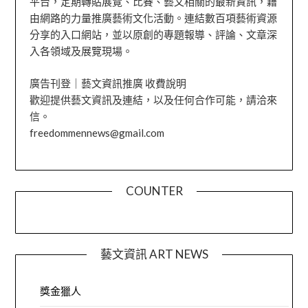
平台，定期轉貼展覽、比賽、藝文相關的最新資訊，藉
由網路的力量推廣藝術文化活動。連結數百項藝術資源
分享的入口網站，並以原創的專題報導、評論、文章深
入各領域及展覽現場。
廣告刊登｜藝文資訊推廣 收費說明
歡迎提供藝文資訊及連結，以及任何合作可能，請洽來
信。
freedommennews@gmail.com
COUNTER
藝文資訊 ART NEWS
獎金獵人