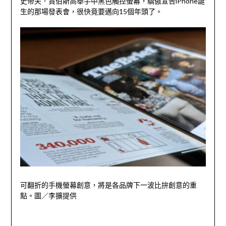
史帝夫．賈伯斯高舉手中黑色觸控螢幕，驕傲宣告iPhone誕
生的那場發表會，很快竟要邁向15個年頭了。
可翻折的手機螢幕創意，將是各品牌下一波比拚創意的重
點。圖／李擴提供