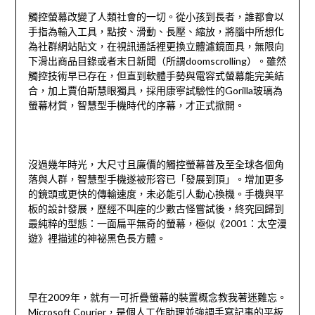
觸控螢幕改變了人類社會的一切。從小孩到長者，誰都會以
手指為輸入工具，點按、滑動、長壓、縮放，將腦中所想化
為社群網站貼文，在視訊通話裡更換立體濾鏡面具，無限向
下滑出商品目錄或者末日新聞（所謂doomscrolling）。雖然
觸控技術早已存在，但直到軟體手勢與電容式螢幕能完美結
合，加上賈伯斯慧眼獨具，採用康寧試驗性的Gorilla玻璃為
螢幕材質，智慧型手機時代的序幕，才正式掀開。
沒過幾年時光，大尺寸且廉價的觸控螢幕普及至全球各個角
落與人群，智慧型手機遂被形容已「發展到頂」。增加更多
的鏡頭或更快的傳輸速度，未必能引人動心換機。手機與平
板的設計發展，歷經不叫座的少數古怪嘗試後，終究回歸到
最純粹的型態：一面扁平無奇的螢幕，極似《2001：太空漫
遊》裡描述的神祕黑色長方體。
早在2009年，就有一可折疊螢幕的裝置概念教我著迷難忘。
Microsoft Courier，是個人工作助理並強調手寫記事的平板