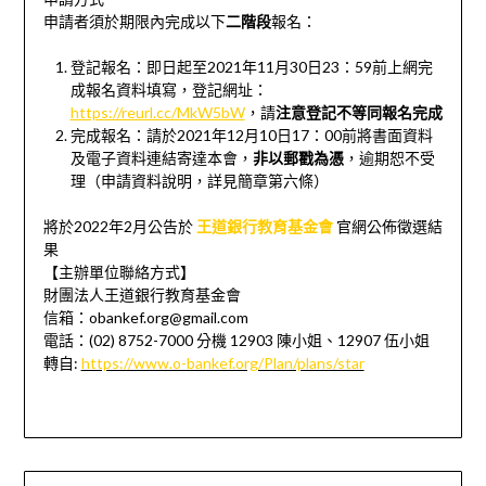
申請者須於期限內完成以下
二階段
報名：
登記報名：即日起至2021年11月30日23：59前上網完
成報名資料填寫，登記網址：
https://reurl.cc/MkW5bW
，請
注意登記不等同報名完成
完成報名：請於2021年12月10日17：00前將書面資料
及電子資料連結寄達本會，
非以郵戳為憑
，逾期恕不受
理（申請資料說明，詳見簡章第六條）
將於2022年2月公告於
王道銀行教育基金會
官網公佈徵選結
果
【主辦單位聯絡方式】
財團法人王道銀行教育基金會
信箱：obankef.org@gmail.com
電話：(02) 8752-7000 分機 12903 陳小姐、12907 伍小姐
轉自:
https://www.o-bankef.org/Plan/plans/star