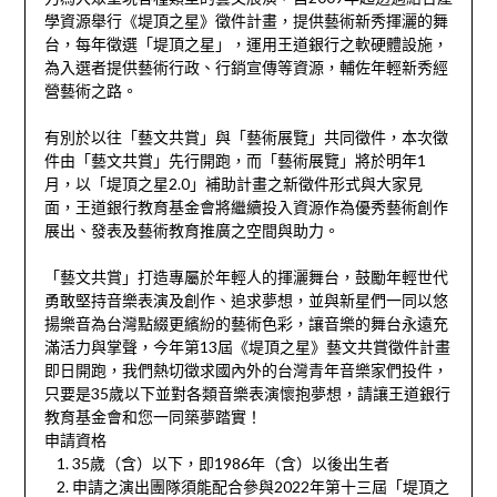
學資源舉行《堤頂之星》徵件計畫，提供藝術新秀揮灑的舞
台，每年徵選「堤頂之星」，運用王道銀行之軟硬體設施，
為入選者提供藝術行政、行銷宣傳等資源，輔佐年輕新秀經
營藝術之路。
有別於以往「藝文共賞」與「藝術展覽」共同徵件，本次徵
件由「藝文共賞」先行開跑，而「藝術展覽」將於明年1
月，以「堤頂之星2.0」補助計畫之新徵件形式與大家見
面，王道銀行教育基金會將繼續投入資源作為優秀藝術創作
展出、發表及藝術教育推廣之空間與助力。
「藝文共賞」打造專屬於年輕人的揮灑舞台，鼓勵年輕世代
勇敢堅持音樂表演及創作、追求夢想，並與新星們一同以悠
揚樂音為台灣點綴更繽紛的藝術色彩，讓音樂的舞台永遠充
滿活力與掌聲，今年第13屆《堤頂之星》藝文共賞徵件計畫
即日開跑，我們熱切徵求國內外的台灣青年音樂家們投件，
只要是35歲以下並對各類音樂表演懷抱夢想，請讓王道銀行
教育基金會和您一同築夢踏實！
申請資格
35歲（含）以下，即1986年（含）以後出生者
申請之演出團隊須能配合參與2022年第十三屆「堤頂之