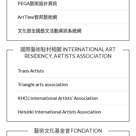
PEGA藝術設計資訊
ArtTime智邦藝術網
文化部全國藝文活動資訊系統網
國際藝術駐村相關 INTERNATIONAL ART
RESIDENCY, ARTISTS´ASSOCIATION
Trans Artists
Triangle arts association
KHOJ International Artists’ Association
Helsinki International Artists Association
藝術文化基金會 FONDATION