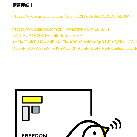
購票連結｜
https://www.accupass.com/event/2106090957581307823047
https://www.klook.com/zh-TW/activity/56910-ART-
TAICHUNG-2021-exhibition-ticket/?
gclid=CjwKCAiAvriMBhAuEiwA8Cs5lbzKwd3p8JN0aQRRs1KYI_
DviYvEiIV2FWst6i9THf9ePeaa7hoCIgEQAvD_BwE&gclsrc=aw.d