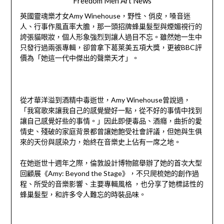
Freedom Men Art News
英國靈魂樂才女Amy Winehouse，野性、俏皮，嗓音迷
人、行事作風直率大膽，那一頭招牌蜂巢髮型與煙媚視行的
誇張貓眼妝，個人形象強烈到讓人過目不忘。雖然她一生中
只發行過兩張專輯，卻曾拿下葛萊美五項大獎，更被BBC評
價為「她這一代中傑出的聲樂天才」。
從才華洋溢到酒精中毒逝世，Amy Winehouse曾說過，
「我寫歌來讓我自己的感覺變好一點，從不好的事情中找到
讓自己感覺好些的事情。」因此即便毒品、酒癮，曲折的愛
情史、殘破的家庭背景都曾讓她飽受社會評議，但她與生俱
來的天份與感染力，始終在音樂史上佔有一席之地。
在她逝世十週年之際，倫敦設計博物館舉辦了她的首次大型
回顧展《Amy: Beyond the Stage》，不只爬梳她的創作過
程、所受的音樂影響、主要專輯風格 ，也分享了她標誌性的
蜂巢髮型，和許多令人難忘的時裝品味。