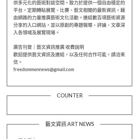
供多元化的藝術對談空間，致力於提供一個自由穩定的
平台，定期轉貼展覽、比賽、藝文相關的最新資訊，藉
由網路的力量推廣藝術文化活動。連結數百項藝術資源
分享的入口網站，並以原創的專題報導、評論、文章深
入各領域及展覽現場。
廣告刊登｜藝文資訊推廣 收費說明
歡迎提供藝文資訊及連結，以及任何合作可能，請洽來
信。
freedommennews@gmail.com
COUNTER
藝文資訊 ART NEWS