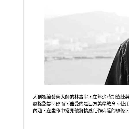
人稱
極
簡藝術大師的林壽宇，
在年少時期遠赴
風格影響。然而，
雖受
的是
西方美學教育
、使
內涵，
在畫作中常見他將情感化作
俐
落的線條