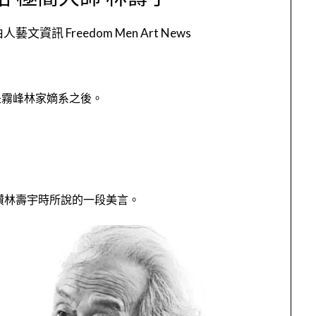
人藝文資訊 Freedom Men Art News
是霧峰林家
嫡系之後
。
讚林壽宇
時所說的一段
美言。