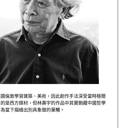
英國倫敦學習建築、美術，
因此創作手法
深受當時
極
簡
用
的是
西方媒
材，
但林壽宇
的作品中
其實
飽藏
中國
哲學
，為當下描繪出別具象徵的筆觸。