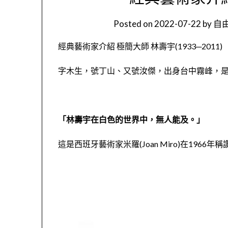
Posted on
2022-07-22
by
自由
經典藝術家介紹
極
簡大師 林壽宇(
1933
─
2011
)
字木生
，
號丁山
、
又號
汝傑
，出身台中霧峰
，
「林壽宇在白色的世界中，無人能及。」
這是西班牙藝術家米羅(
Joan
Mi
ro
)
在1
966
年稱