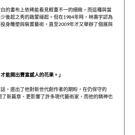
空白的畫布上依稀
能看見輕重不一的
細緻
，
而這種與當
不少後起之秀的啟蒙緣起
。
但在1
984
年時，林壽宇認為
投身雕塑與裝置藝術，直至2
009
年才又舉辦了個展與
，才能開出豐富感人的花果
。
」
席話，
道出了他對新世代創作者的期盼，
在仍保守的
開了新篇章
、
更影響了
許多
現代藝術家
，而
他的
精神
也