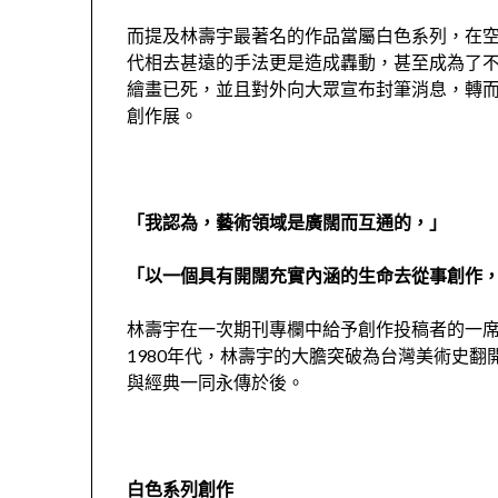
而提及林壽宇
最著名的
作品
當屬白色系列
，
在
代相去甚遠的手法更是造成轟動，
甚至成為了
繪畫已死，並且對外向大眾宣布封筆消息，轉而
創作展
。
「我認為，藝術領域是廣闊而互通的
，
」
「
以一個具有開闊充實內涵的生命去從事創作
林壽宇在一次期刊專欄中給予
創作
投稿者的一
1
980
年代，林壽宇的大膽突破為台灣美術史翻
與經典
一同
永傳於後。
白色系列創作