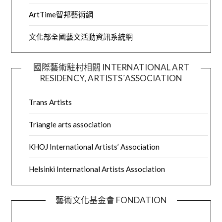
ArtTime智邦藝術網
文化部全國藝文活動資訊系統網
國際藝術駐村相關 INTERNATIONAL ART
RESIDENCY, ARTISTS´ASSOCIATION
Trans Artists
Triangle arts association
KHOJ International Artists’ Association
Helsinki International Artists Association
藝術文化基金會 FONDATION