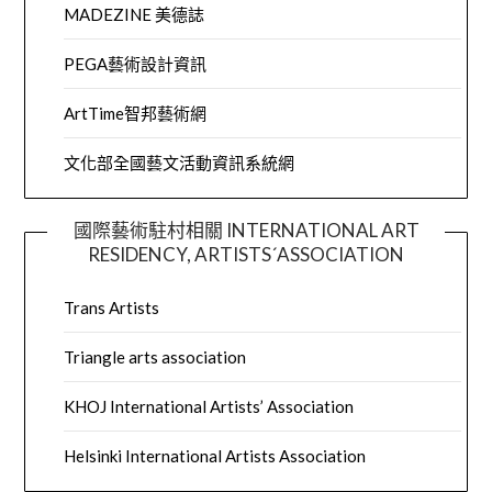
MADEZINE 美德誌
PEGA藝術設計資訊
ArtTime智邦藝術網
文化部全國藝文活動資訊系統網
國際藝術駐村相關 INTERNATIONAL ART
RESIDENCY, ARTISTS´ASSOCIATION
Trans Artists
Triangle arts association
KHOJ International Artists’ Association
Helsinki International Artists Association