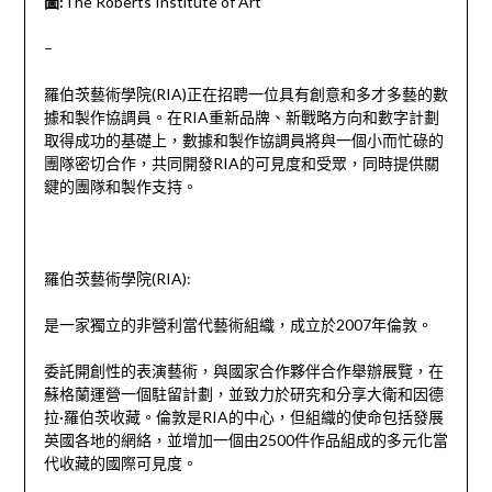
圖:
The Roberts Institute of Art
–
羅伯茨藝術學院(RIA)正在招聘一位具有創意和多才多藝的數
據和製作協調員。在RIA重新品牌、新戰略方向和數字計劃
取得成功的基礎上，數據和製作協調員將與一個小而忙碌的
團隊密切合作，共同開發RIA的可見度和受眾，同時提供關
鍵的團隊和製作支持。
羅伯茨藝術學院(RIA):
是一家獨立的非營利當代藝術組織，成立於2007年倫敦。
委託開創性的表演藝術，與國家合作夥伴合作舉辦展覽，在
蘇格蘭運營一個駐留計劃，並致力於研究和分享大衛和因德
拉·羅伯茨收藏。倫敦是RIA的中心，但組織的使命包括發展
英國各地的網絡，並增加一個由2500件作品組成的多元化當
代收藏的國際可見度。