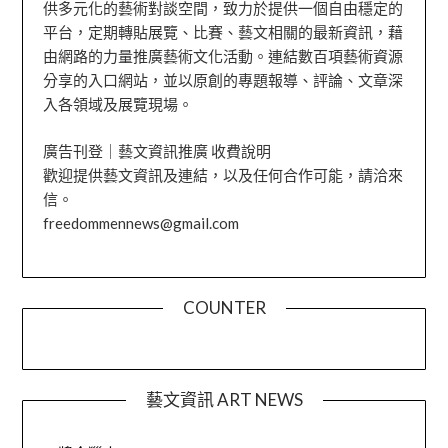
供多元化的藝術對談空間，致力於提供一個自由穩定的
平台，定期轉貼展覽、比賽、藝文相關的最新資訊，藉
由網路的力量推廣藝術文化活動。連結數百項藝術資源
分享的入口網站，並以原創的專題報導、評論、文章深
入各領域及展覽現場。
廣告刊登｜藝文資訊推廣 收費說明
歡迎提供藝文資訊及連結，以及任何合作可能，請洽來
信。
freedommennews@gmail.com
COUNTER
藝文資訊 ART NEWS