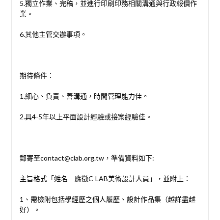
5.獨立作業、完稿，並進行印刷印務相關溝通與行政報價作
業。
6.其他主管交辦事項。
期待條件：
1.細心、負責、善溝通，時間管理能力佳。
2.具4-5年以上平面設計經驗或接案經驗佳。
郵寄至contact@clab.org.tw，準備資料如下:
主旨格式「姓名－應徵C-LAB美術設計人員」，並附上：
1、需檢附包括學經歷之個人履歷、設計作品集（越詳盡越
好）。