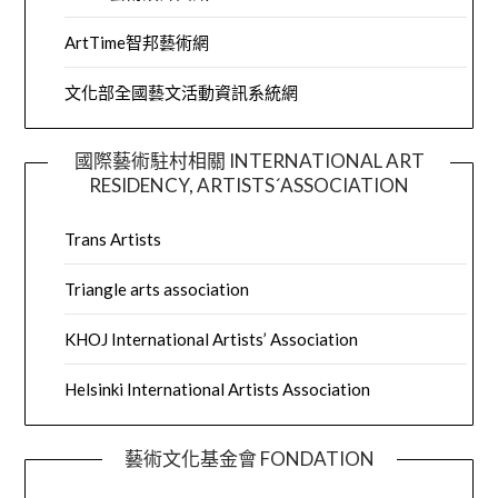
ArtTime智邦藝術網
文化部全國藝文活動資訊系統網
國際藝術駐村相關 INTERNATIONAL ART
RESIDENCY, ARTISTS´ASSOCIATION
Trans Artists
Triangle arts association
KHOJ International Artists’ Association
Helsinki International Artists Association
藝術文化基金會 FONDATION