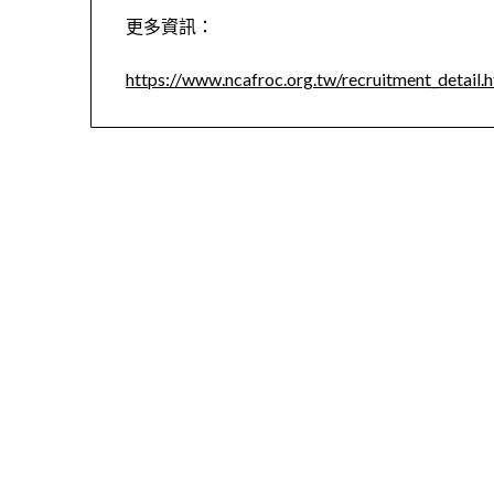
更多資訊：
https://www.ncafroc.org.tw/recruitment_deta