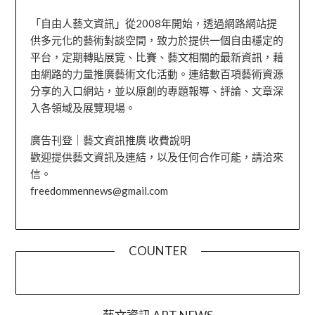
「自由人藝文資訊」從2008年開始，透過網路網站提
供多元化的藝術對談空間，致力於提供一個自由穩定的
平台，定期轉貼展覽、比賽、藝文相關的最新資訊，藉
由網路的力量推廣藝術文化活動。連結數百項藝術資源
分享的入口網站，並以原創的專題報導、評論、文章深
入各領域及展覽現場。
廣告刊登｜藝文資訊推廣 收費說明
歡迎提供藝文資訊及連結，以及任何合作可能，請洽來
信。
freedommennews@gmail.com
COUNTER