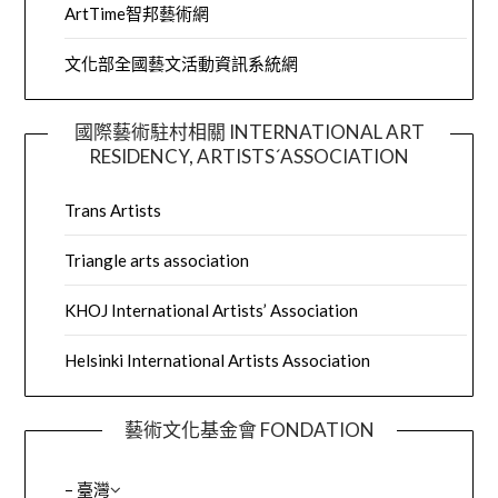
ArtTime智邦藝術網
文化部全國藝文活動資訊系統網
國際藝術駐村相關 INTERNATIONAL ART
RESIDENCY, ARTISTS´ASSOCIATION
Trans Artists
Triangle arts association
KHOJ International Artists’ Association
Helsinki International Artists Association
藝術文化基金會 FONDATION
– 臺灣