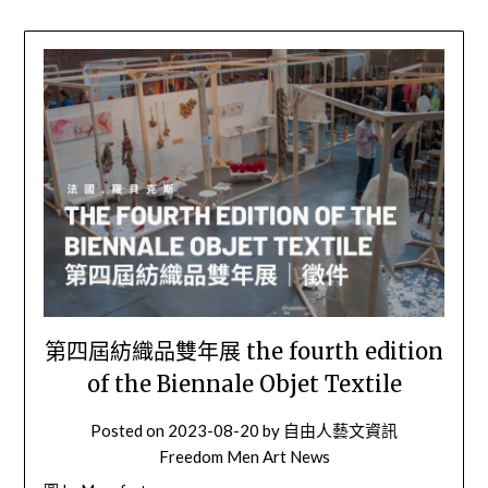
第四屆紡織品雙年展 the fourth edition
of the Biennale Objet Textile
Posted on
2023-08-20
by
自由人藝文資訊
Freedom Men Art News