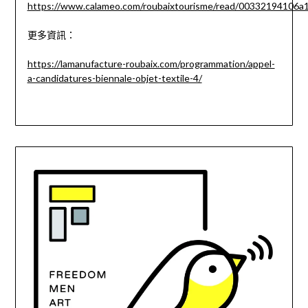
https://www.calameo.com/roubaixtourisme/read/00332194106
更多資訊：
https://lamanufacture-roubaix.com/programmation/appel-
a-candidatures-biennale-objet-textile-4/