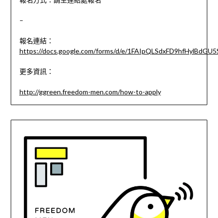
–
報名連結：
https://docs.google.com/forms/d/e/1FAIpQLSdxFD9hfHylBdGU
更多資訊：
http://ggreen.freedom-men.com/how-to-apply