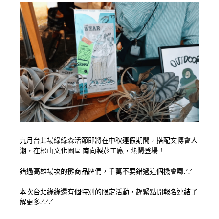
九月台北場綠綠森活節即將在中秋連假期間，搭配文博會人
潮，在松山文化園區 南向製菸工廠，熱鬧登場！
錯過高雄場次的攤商品牌們，千萬不要錯過這個機會囉.ᐟ.ᐟ
本次台北綠綠還有個特別的限定活動，趕緊點開報名連結了
解更多.ᐟ.ᐟ.ᐟ