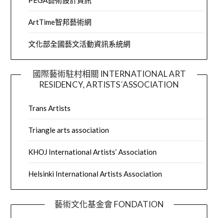
PEGA藝術設計資訊
ArtTime智邦藝術網
文化部全國藝文活動資訊系統網
國際藝術駐村相關 INTERNATIONAL ART
RESIDENCY, ARTISTS´ASSOCIATION
Trans Artists
Triangle arts association
KHOJ International Artists’ Association
Helsinki International Artists Association
藝術文化基金會 FONDATION