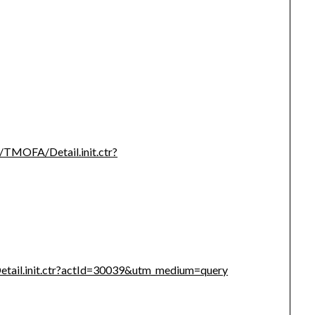
g/TMOFA/Detail.init.ctr?
etail.init.ctr?actId=30039&utm_medium=query