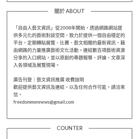
關於 ABOUT
「自由人藝文資訊」從2008年開始，透過網路網站提
供多元化的藝術對談空間，致力於提供一個自由穩定的
平台，定期轉貼展覽、比賽、藝文相關的最新資訊，藉
由網路的力量推廣藝術文化活動。連結數百項藝術資源
分享的入口網站，並以原創的專題報導、評論、文章深
入各領域及展覽現場。
廣告刊登｜藝文資訊推廣 收費說明
歡迎提供藝文資訊及連結，以及任何合作可能，請洽來
信。
freedommennews@gmail.com
COUNTER