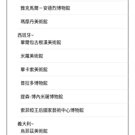
雅克馬爾－安德烈博物館
瑪摩丹美術館
西班牙
畢爾包古根漢美術館
米羅美術館
畢卡索美術館
普拉多博物館
提森-博內米薩博物館
索菲婭王后國家藝術中心博物館
義大利
烏菲茲美術館