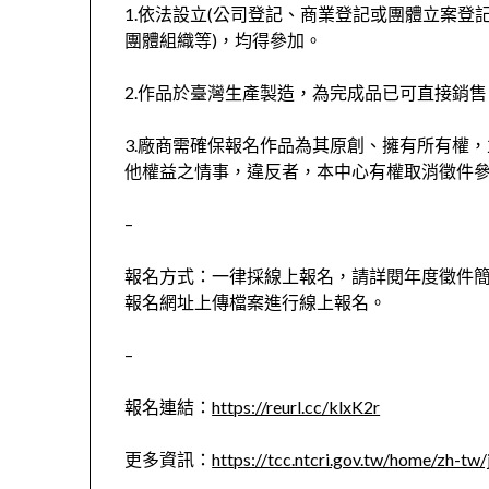
1.依法設立(公司登記、商業登記或團體立案登
團體組織等)，均得參加。
2.作品於臺灣生產製造，為完成品已可直接銷
3.廠商需確保報名作品為其原創、擁有所有權
他權益之情事，違反者，本中心有權取消徵件
–
報名方式：一律採線上報名，請詳閱年度徵件
報名網址上傳檔案進行線上報名。
–
報名連結：
https://reurl.cc/klxK2r
更多資訊：
https://tcc.ntcri.gov.tw/home/zh-tw/