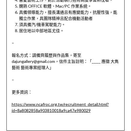
嫻熟 OFFICE 軟體、Mac/PC 作業系統。
具備領導能力，擅長溝通且有應變能力，抗壓性強，能
獨立作業，具團隊精神且配合機動活動者
須具備汽/機車駕駛能力。
居住地以中部地區尤佳。
–
報名方式：請備齊履歷與作品集，寄至
dajungallery@gmail.com，信件主旨註明：「_____ 應徵 大雋
藝術 藝術專案經理人」
–
更多資訊：
https://www.ncafroc.org.tw/recruitment_detail.html?
id=8a8082858a903810018a9ca47e980029