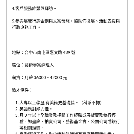
4.客戶服務維繫與拜訪。
5.參與展覽行銷企劃與文案發想，協助佈撤展、活動支援與
行政庶務工作。
–
地點：台中市南屯區惠文路 489 號
職位：藝術專案經理人
薪資：月薪 36000 ~ 42000 元
徵才條件：
大專以上學歷,有美術史基礎佳。（科系不拘）
英語應對能力佳。
具 3 年以上全職業務相關工作經驗或展覽實務執行經
驗，如畫廊、拍賣公司、藝術基金會、公關公司或銀行
等相關經驗。
喜愛藝術工作，對於活動執行抱有高度學習熱忱者。