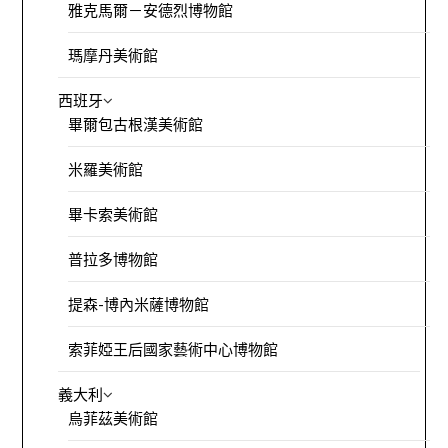
雅克馬爾－安德烈博物館
瑪摩丹美術館
西班牙
畢爾包古根漢美術館
米羅美術館
畢卡索美術館
普拉多博物館
提森-博內米薩博物館
索菲婭王后國家藝術中心博物館
義大利
烏菲茲美術館