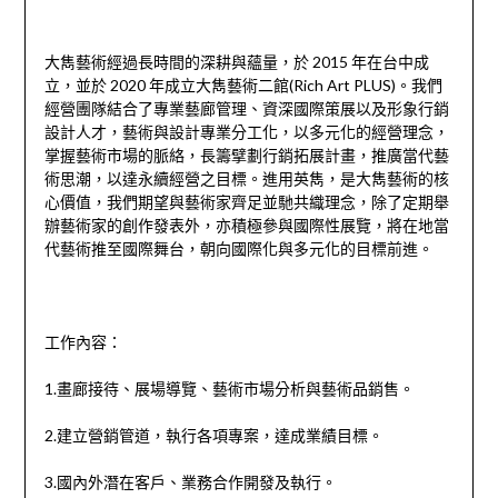
大雋藝術經過長時間的深耕與蘊量，於 2015 年在台中成
立，並於 2020 年成立大雋藝術二館(Rich Art PLUS)。我們
經營團隊結合了專業藝廊管理、資深國際策展以及形象行銷
設計人才，藝術與設計專業分工化，以多元化的經營理念，
掌握藝術市場的脈絡，長籌擘劃行銷拓展計畫，推廣當代藝
術思潮，以達永續經營之目標。進用英雋，是大雋藝術的核
心價值，我們期望與藝術家齊足並馳共織理念，除了定期舉
辦藝術家的創作發表外，亦積極參與國際性展覽，將在地當
代藝術推至國際舞台，朝向國際化與多元化的目標前進。
工作內容：
1.畫廊接待、展場導覽、藝術市場分析與藝術品銷售。
2.建立營銷管道，執行各項專案，達成業績目標。
3.國內外潛在客戶、業務合作開發及執行。