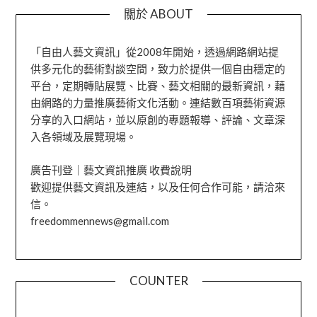
關於 ABOUT
「自由人藝文資訊」從2008年開始，透過網路網站提
供多元化的藝術對談空間，致力於提供一個自由穩定的
平台，定期轉貼展覽、比賽、藝文相關的最新資訊，藉
由網路的力量推廣藝術文化活動。連結數百項藝術資源
分享的入口網站，並以原創的專題報導、評論、文章深
入各領域及展覽現場。
廣告刊登｜藝文資訊推廣 收費說明
歡迎提供藝文資訊及連結，以及任何合作可能，請洽來
信。
freedommennews@gmail.com
COUNTER