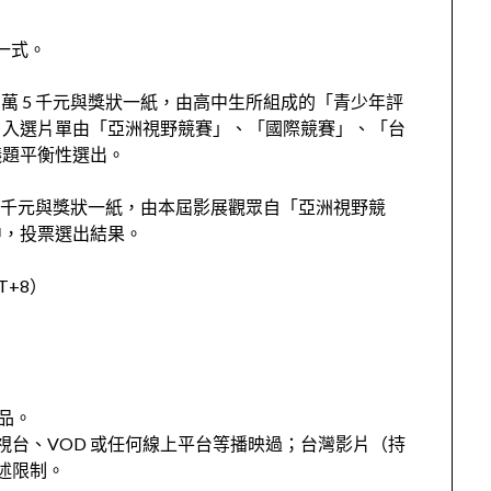
一式。
 萬 5 千元與獎狀一紙，由高中生所組成的「青少年評
。入選片單由「亞洲視野競賽」、「國際競賽」、「台
議題平衡性選出。
 5 千元與獎狀一紙，由本屆影展觀眾自「亞洲視野競
中，投票選出結果。
T+8）
作品。
台、VOD 或任何線上平台等播映過；台灣影片（持
述限制。