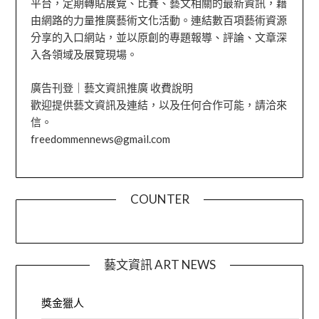
平台，定期轉貼展覽、比賽、藝文相關的最新資訊，藉
由網路的力量推廣藝術文化活動。連結數百項藝術資源
分享的入口網站，並以原創的專題報導、評論、文章深
入各領域及展覽現場。
廣告刊登｜藝文資訊推廣 收費說明
歡迎提供藝文資訊及連結，以及任何合作可能，請洽來
信。
freedommennews@gmail.com
COUNTER
藝文資訊 ART NEWS
獎金獵人