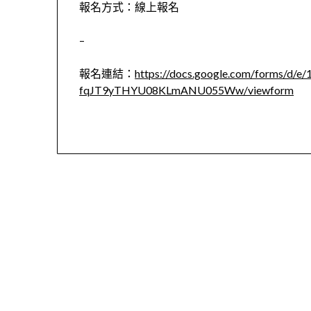
報名方式：線上報名
–
報名連結：
https://docs.google.com/forms/d
fqJT9yTHYU08KLmANU055Ww/viewform