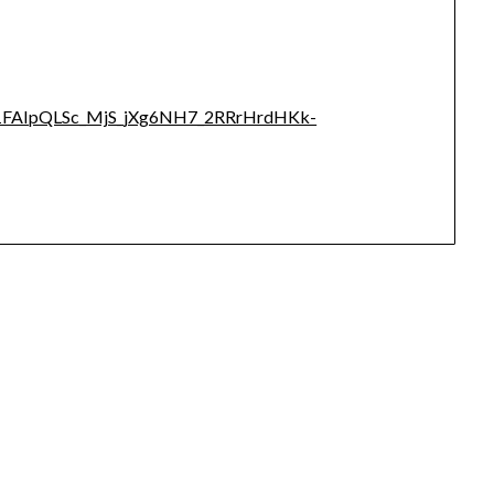
/e/1FAIpQLSc_MjS_jXg6NH7_2RRrHrdHKk-