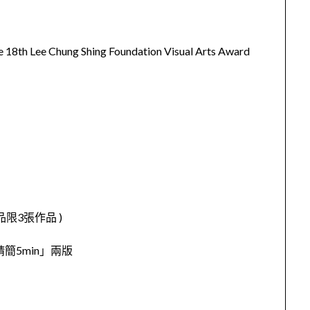
hung Shing Foundation Visual Arts Award
限3張作品 )
簡5min」兩版