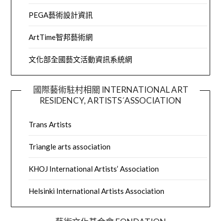
PEGA藝術設計資訊
ArtTime智邦藝術網
文化部全國藝文活動資訊系統網
國際藝術駐村相關 INTERNATIONAL ART
RESIDENCY, ARTISTS´ASSOCIATION
Trans Artists
Triangle arts association
KHOJ International Artists’ Association
Helsinki International Artists Association