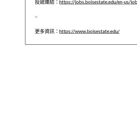
投遞連結：
https://jobs.boisestate.edu/en-us/jo
–
更多資訊：
https://www.boisestate.edu/