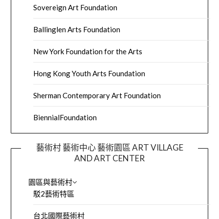
Sovereign Art Foundation
Ballinglen Arts Foundation
New York Foundation for the Arts
Hong Kong Youth Arts Foundation
Sherman Contemporary Art Foundation
BiennialFoundation
藝術村 藝術中心 藝術園區 ART VILLAGE
AND ART CENTER
園區與藝術村
駁2藝術特區
台北國際藝術村