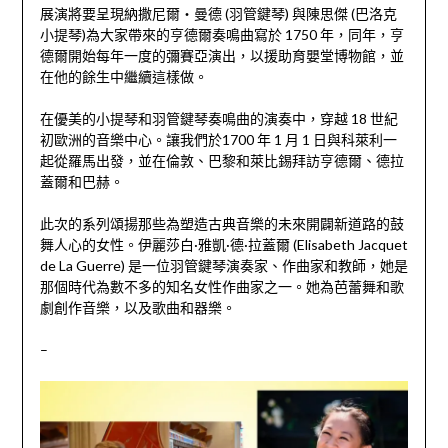
展演將要呈現納撒尼爾‧曼德 (羽管鍵琴) 與陳思傑 (巴洛克
小提琴)為大家帶來的亨德爾奏鳴曲寫於 1750 年，同年，亨
德爾開始每年一度的彌賽亞演出，以援助育嬰堂博物館，並
在他的餘生中繼續這樣做。
在優美的小提琴和羽管鍵琴奏鳴曲的演奏中，穿越 18 世紀
初歐洲的音樂中心。讓我們於1700 年 1 月 1 日與科萊利一
起從羅馬出發，並在倫敦、巴黎和萊比錫拜訪亨德爾、德拉
蓋爾和巴赫。
此次的系列頌揚那些為塑造古典音樂的未來開闢新道路的鼓
舞人心的女性。伊麗莎白·雅凱·德·拉蓋爾 (Elisabeth Jacquet
de La Guerre) 是一位羽管鍵琴演奏家、作曲家和教師，她是
那個時代為數不多的知名女性作曲家之一。她為芭蕾舞和歌
劇創作音樂，以及歌曲和器樂。
–