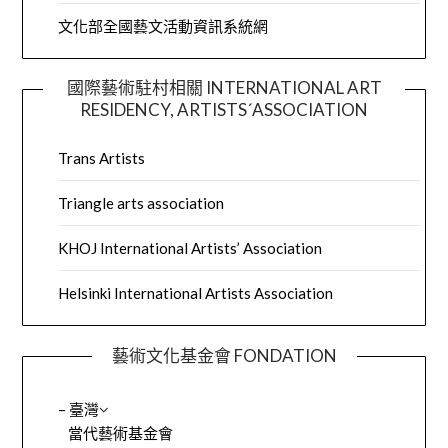
文化部全國藝文活動資訊系統網
國際藝術駐村相關 INTERNATIONAL ART
RESIDENCY, ARTISTS´ASSOCIATION
Trans Artists
Triangle arts association
KHOJ International Artists’ Association
Helsinki International Artists Association
藝術文化基金會 FONDATION
– 臺灣
當代藝術基金會