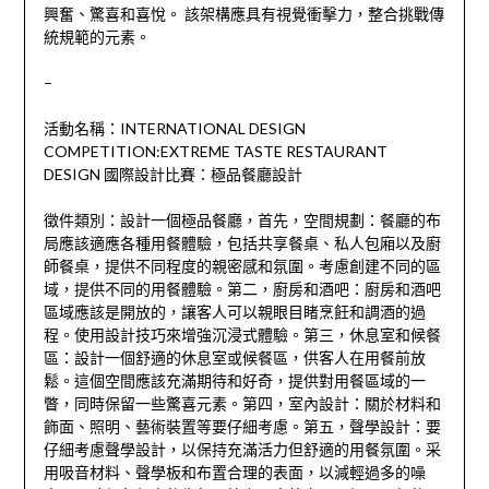
興奮、驚喜和喜悅。 該架構應具有視覺衝擊力，整合挑戰傳
統規範的元素。
–
活動名稱：INTERNATIONAL DESIGN
COMPETITION:EXTREME TASTE RESTAURANT
DESIGN 國際設計比賽：極品餐廳設計
徵件類別：設計一個極品餐廳，首先，空間規劃：餐廳的布
局應該適應各種用餐體驗，包括共享餐桌、私人包廂以及廚
師餐桌，提供不同程度的親密感和氛圍。考慮創建不同的區
域，提供不同的用餐體驗。第二，廚房和酒吧：廚房和酒吧
區域應該是開放的，讓客人可以親眼目睹烹飪和調酒的過
程。使用設計技巧來增強沉浸式體驗。第三，休息室和候餐
區：設計一個舒適的休息室或候餐區，供客人在用餐前放
鬆。這個空間應該充滿期待和好奇，提供對用餐區域的一
瞥，同時保留一些驚喜元素。第四，室內設計：關於材料和
飾面、照明、藝術裝置等要仔細考慮。第五，聲學設計：要
仔細考慮聲學設計，以保持充滿活力但舒適的用餐氛圍。采
用吸音材料、聲學板和布置合理的表面，以減輕過多的噪