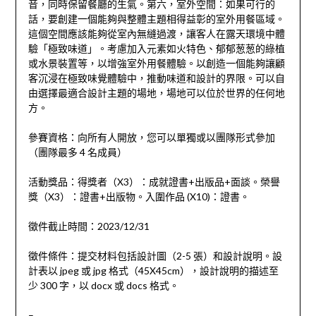
音，同時保留餐廳的生氣。第六，室外空間：如果可行的
話，要創建一個能夠與整體主題相得益彰的室外用餐區域。
這個空間應該能夠從室內無縫過渡，讓客人在露天環境中體
驗「極致味道」。考慮加入元素如火特色、郁郁葱葱的綠植
或水景裝置等，以增強室外用餐體驗。以創造一個能夠讓顧
客沉浸在極致味覺體驗中，推動味道和設計的界限。可以自
由選擇最適合設計主題的場地，場地可以位於世界的任何地
方。
參賽資格：向所有人開放，您可以單獨或以團隊形式參加
（團隊最多 4 名成員）
活動獎品：得獎者（X3）：成就證書+出版品+面談。榮譽
獎（X3）：證書+出版物。入圍作品 (X10)：證書。
徵件截止時間：2023/12/31
徵件條件：提交材料包括設計圖（2-5 張）和設計說明。設
計表以 jpeg 或 jpg 格式（45X45cm），設計說明的描述至
少 300 字，以 docx 或 docs 格式。
–