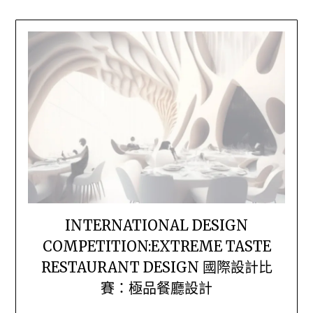
INTERNATIONAL DESIGN
COMPETITION:EXTREME TASTE
RESTAURANT DESIGN 國際設計比
賽：極品餐廳設計