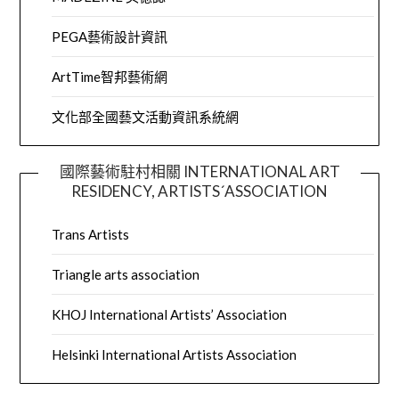
PEGA藝術設計資訊
ArtTime智邦藝術網
文化部全國藝文活動資訊系統網
國際藝術駐村相關 INTERNATIONAL ART
RESIDENCY, ARTISTS´ASSOCIATION
Trans Artists
Triangle arts association
KHOJ International Artists’ Association
Helsinki International Artists Association