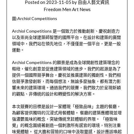
Posted on
2023-11-05
by
自由人藝文資訊
Freedom Men Art News
圖:Archiol Competitions
Archiol Competitions 是一個致力於推動創新、慶祝創造力
以及崇尚全球建築師智慧的國際平台。在設計和建築的廣闊
領域中，我們站在領先地位，不僅僅是一個平台，更是一股
運動。
Archiol Competitions 的願景是成為全球開創性建築理念的
樞紐，催化創意並促進建築領域的進步。我們的起源是為了
提供一個國際競爭舞台，慶祝並推廣建築的獨創性。我們相
信競爭激發創新，而每個想法，無論多麼抽象，都有潛力影
響未來的建築環境。通過我們的競賽，我們致力於呈現新穎
的觀點、非傳統的設計和轉變性的解決方案。
本次競賽的目標是設計一家體現「極致品味」主題的餐廳，
為顧客提供獨特的沉浸式用餐體驗。 餐廳的建築應體現並增
強濃鬱風味的概念，突破傳統烹飪體驗的界限。 「極致味
覺」的概念圍繞著創造一個刺激所有感官的環境，特別注重
味覺體驗。 從大膽和冒險的口味中汲取靈感，設計應該喚起