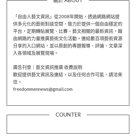
關於 ABOUT
「自由人藝文資訊」從2008年開始，透過網路網站提
供多元化的藝術對談空間，致力於提供一個自由穩定的
平台，定期轉貼展覽、比賽、藝文相關的最新資訊，藉
由網路的力量推廣藝術文化活動。連結數百項藝術資源
分享的入口網站，並以原創的專題報導、評論、文章深
入各領域及展覽現場。
廣告刊登｜藝文資訊推廣 收費說明
歡迎提供藝文資訊及連結，以及任何合作可能，請洽來
信。
freedommennews@gmail.com
COUNTER