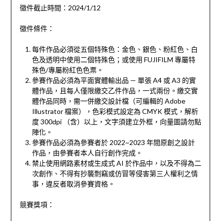
徵件截止時間：2024/1/12
徵件條件：
每件作品必須從五個特殊色：金色、銀色、粉紅色、白
色及透明中使用二個特殊色；或使用 FUJIFILM 專屬特
殊色/專屬粉紅色色票。
參賽作品必須為平面實體輸出品 — 單張 A4 或 A3 的實
體作品，且每人僅限繳交乙件作品，一式兩份。繳交實
體作品同時，需一併繳交設計檔（可編輯的 Adobe
Illustrator 檔案），色彩模式設定為 CMYK 模式，解析
度 300dpi （含）以上，文字須建立外框，向量圖請勿點
陣化。
參賽作品必須為參賽者於 2022~2023 年間原創之設計
作品，由參賽者本人自行創作完成。
禁止使用網路素材或生成式 AI 於作品中，以及不得為二
次創作、不得有抄襲剽竊或仿冒等侵害第三人權利之情
事，違反者取消參賽資格。
競賽獎項：