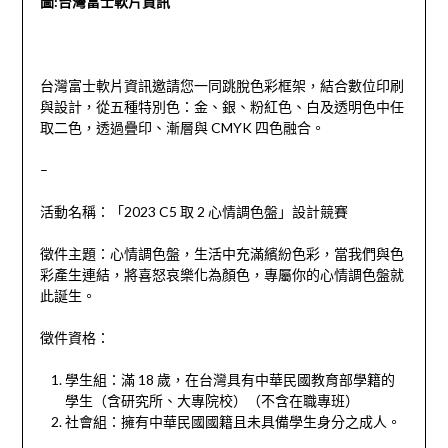
圖:台灣富士軟片資訊
台灣富士軟片資訊邀請您一同跳脫色彩框架，結合數位印刷
與設計，從五種特別色：金、銀、粉紅色、白及透明色中任
取二色，透過疊印、漸層與 CMYK 四色融合。
–
活動名稱：「2023 C5 取 2 心情調色盤」設計競賽
徵件主題：心情調色盤，生活中充滿繽紛色彩，當我們與色
彩產生連結，將喜怒哀樂化為顏色，專屬你的心情調色盤就
此誕生。
徵件資格：
學生組：滿 18 歲，在台灣具有中華民國教育部學籍的
學生（含研究所、大專院校）（不含在職專班）
社會組：擁有中華民國國籍且未具備學生身分之成人。