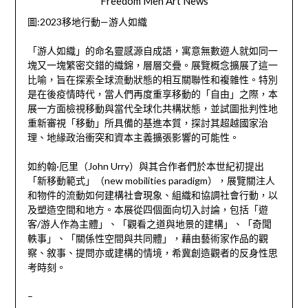
Freedom Men Art News
圖:2023移地行動—游人如織
「游人如織」的命名靈感源自成語，寓意無數遊人就如同一
塊又一塊繁密交錯的織錦，層層交疊。展覽概念擴展了這一
比喻，旨在探索全球流動狀態的相互關聯性和複雜性。特別
是在後疫情時代，當人們再度重享移動的「自由」之際，本
展一方面檢視移動與當代全球化共構狀態，並試圖批判性地
重新審視「移動」所具備的基進本質，探討其超越國家治
理、地緣政治衝突和資本主義擴張影響的可能性。
如約翰·厄里（John Urry）與其合作者們於本世紀初提出
「新移動範式」（new mobilities paradigm），展覽關注人
和物件的流動如何建構社會現象、組織和協調社會行動，以
及塑造空間和地方。本展從四個面向切入討論，包括「遊
客/游人作為主體」、「觀看之道與地景的建構」、「奇聞
軼事」、「關係性空間與共同體」，藉由藝術家作品的觀
察、敘事、提問亦或建構的情境，希冀創造觀者的反身性思
考時刻。
–