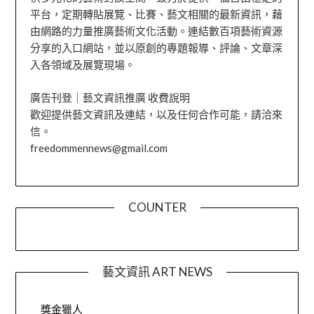
平台，定期轉貼展覽、比賽、藝文相關的最新資訊，藉
由網路的力量推廣藝術文化活動。連結數百項藝術資源
分享的入口網站，並以原創的專題報導、評論、文章深
入各領域及展覽現場。
廣告刊登｜藝文資訊推廣 收費說明
歡迎提供藝文資訊及連結，以及任何合作可能，請洽來
信。
freedommennews@gmail.com
COUNTER
藝文資訊 ART NEWS
獎金獵人