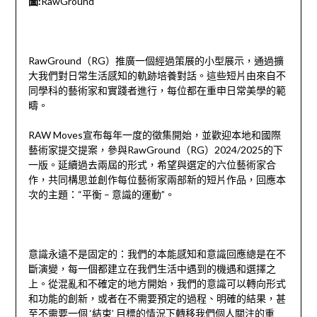
圖:
RawGround
RawGround（RG）推廣一個經過策展的小型展示，通過擴
大我們對日常生活感知的軌跡培養對話。這些短片由來自不
同學科的藝術家和實踐者進行，每位都在重申日常美學的範
疇。
RAW Moves宣布每年一度的徵集開始，並歡迎本地和國際
藝術家提交提案，參與RawGround（RG）2024/2025的下
一版。延續過去兩屆的形式，希望與選定的六位藝術家合
作，共同構思並創作每位藝術家兩部新的短片作品，回應本
次的主題：“平衡 – 意識的運動”。
意識永遠不是固定的：我們的本能感知和意識回應總是在不
斷演變，每一個都建立在我們生活中遇到的機遇和選擇之
上。從混亂和不確定的地方開始，我們的意識可以轉向形式
和功能的創新，或者在不需要預定的過程、明確的結果，甚
至不需要一個 ‘結束’ 目標的情況下轉移我們個人關注的重