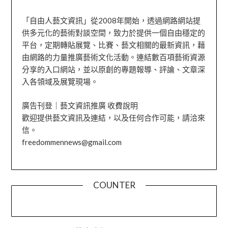
「自由人藝文資訊」從2008年開始，透過網路網站提
供多元化的藝術對談空間，致力於提供一個自由穩定的
平台，定期轉貼展覽、比賽、藝文相關的最新資訊，藉
由網路的力量推廣藝術文化活動。連結數百項藝術資源
分享的入口網站，並以原創的專題報導、評論、文章深
入各領域及展覽現場。
廣告刊登｜藝文資訊推廣 收費說明
歡迎提供藝文資訊及連結，以及任何合作可能，請洽來
信。
freedommennews@gmail.com
COUNTER