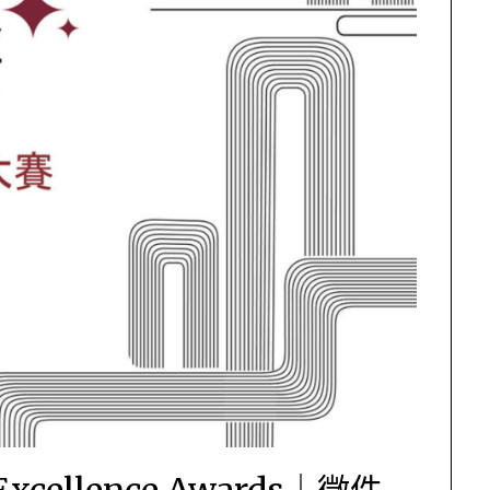
Excellence Awards｜徵件