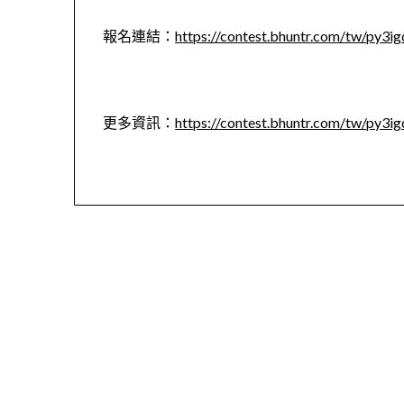
報名連結：
https://contest.bhuntr.com/tw/py3
更多資訊：
https://contest.bhuntr.com/tw/py3