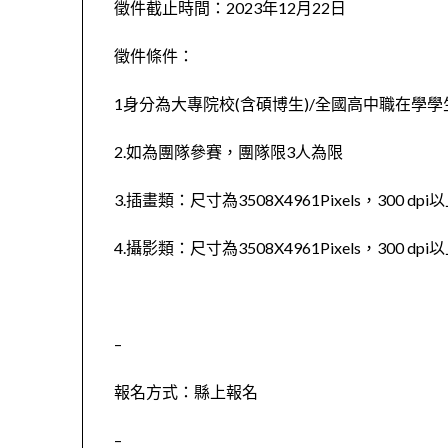
徵件截止時間：2023年12月22日
徵件條件：
1身分為大專院校(含碩博生)/全國高中職在學
2.如為團隊參賽，團隊限3人為限
3.插畫類：尺寸為3508X4961Pixels，300 dp
4.攝影類：尺寸為3508X4961Pixels，300 d
–
報名方式：縣上報名
–