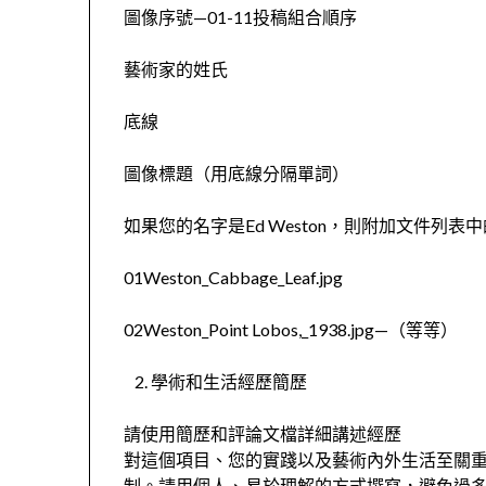
圖像序號—01-11投稿組合順序
藝術家的姓氏
底線
圖像標題（用底線分隔單詞）
如果您的名字是Ed Weston，則附加文件列
01Weston_Cabbage_Leaf.jpg
02Weston_Point Lobos,_1938.jpg—（等等）
學術和生活經歷簡歷
請使用簡歷和評論文檔詳細講述經歷
對這個項目、您的實踐以及藝術內外生活至關重要
制。請用個人、易於理解的方式撰寫，避免過