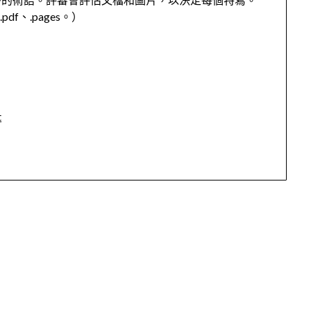
.pdf、.pages。）
t