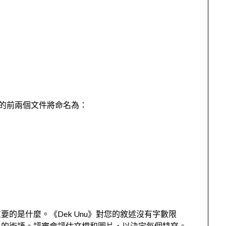
表中的前兩個文件將命名為：
的是什麼。《Dek Unu》對您的敘述沒有字數限
多的術語。評審會評估文檔和圖片，以決定每個特寫。