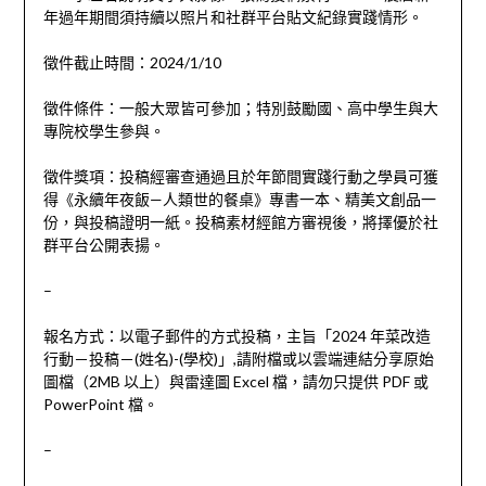
年過年期間須持續以照片和社群平台貼文紀錄實踐情形。
徵件截止時間：2024/1/10
徵件條件：一般大眾皆可參加；特別鼓勵國、高中學生與大
專院校學生參與。
徵件獎項：投稿經審查通過且於年節間實踐行動之學員可獲
得《永續年夜飯—人類世的餐桌》專書一本、精美文創品一
份，與投稿證明一紙。投稿素材經館方審視後，將擇優於社
群平台公開表揚。
–
報名方式：以電子郵件的方式投稿，主旨「2024 年菜改造
行動－投稿－(姓名)-(學校)」,請附檔或以雲端連結分享原始
圖檔（2MB 以上）與雷達圖 Excel 檔，請勿只提供 PDF 或
PowerPoint 檔。
–