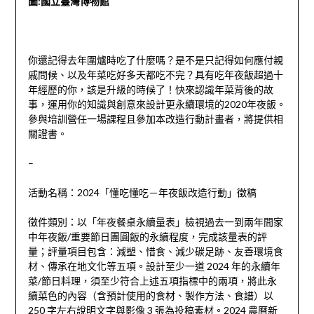
圖:國立臺灣博物館
你還記得去年圍爐時吃了什麼嗎？是不是只記得如何應付親
戚問候、以及年菜吃好多天都吃不完？具有吃年夜飯超過十
年經歷的你，該是升級的時候了！快來認識年菜背後的故
事，運用你的知識與創意來設計更永續環境的2020年夜飯。
參與培訓營任一場課程且參加本改造行動計畫者，將提供相
關證書。
–
活動名稱：2024「懂吃懂吃－年夜飯改造行動」徵稿
徵件類別：以「年夜餐桌永續量表」檢視過去一到兩年間家
中年夜飯/重要節日團圓飯的永續程度，完成該量表的評
量；評量項目包含：減塑、惜食、減少碳足跡、友善環境食
材、傳承在地文化等五項。設計至少一道 2024 年的永續年
菜/節日料理，須至少符合上述五項指標中的兩項，將此永
續菜色的內容（含預計使用的食材、製作方法、食譜）以
250 字左右說明文字與影像 3 張為投稿素材。2024 農曆新