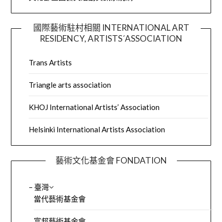
國際藝術駐村相關 INTERNATIONAL ART
RESIDENCY, ARTISTS´ASSOCIATION
Trans Artists
Triangle arts association
KHOJ International Artists’ Association
Helsinki International Artists Association
藝術文化基金會 FONDATION
– 臺灣
當代藝術基金會
富邦藝術基金會