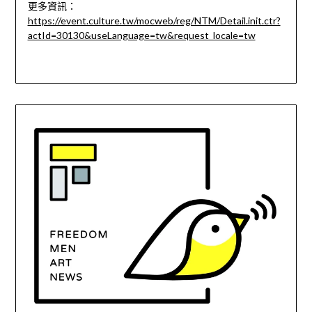
更多資訊：
https://event.culture.tw/mocweb/reg/NTM/Detail.init.ctr?
actId=30130&useLanguage=tw&request_locale=tw