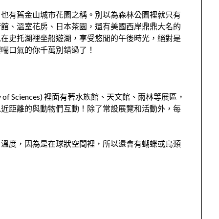
，也有舊金山城市花園之稱。別以為森林公園裡就只有
術館、溫室花房、日本茶園，還有美國西岸鼎鼎大名的
以在史托湖裡坐船遊湖，享受悠閒的午後時光，絕對是
裡喘口氣的你千萬別錯過了！
my of Sciences) 裡面有著水族館、天文館、雨林等展區，
以近距離的與動物們互動！除了常設展覽和活動外，每
、溫度，因為是在球狀空間裡，所以還會有蝴蝶或鳥類