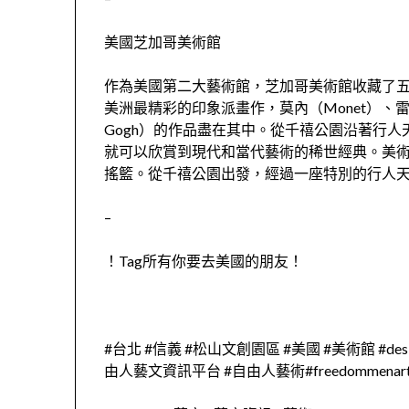
美國芝加哥美術館
作為美國第二大藝術館，芝加哥美術館收藏了
美洲最精彩的印象派畫作，莫內（Monet）、雷諾瓦
Gogh）的作品盡在其中。從千禧公園沿著行人天
就可以欣賞到現代和當代藝術的稀世經典。美
搖籃。從千禧公園出發，經過一座特別的行人
–
！Tag所有你要去美國的朋友！
#台北 #信義 #松山文創園區 #美國 #美術館 #des
由人藝文資訊平台 #自由人藝術#freedommenar