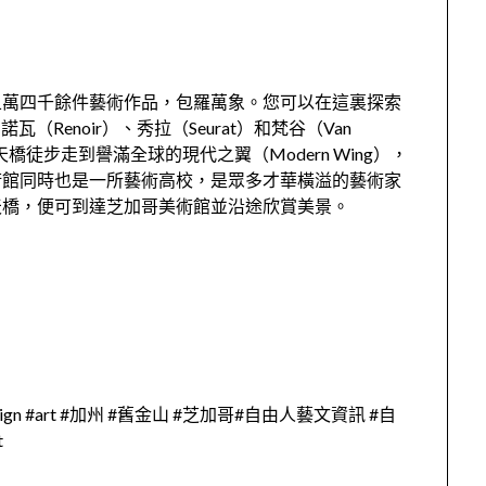
五萬四千餘件藝術作品，包羅萬象。您可以在這裏探索
（Renoir）、秀拉（Seurat）和梵谷（Van
橋徒步走到譽滿全球的現代之翼（Modern Wing），
術館同時也是一所藝術高校，是眾多才華橫溢的藝術家
天橋，便可到達芝加哥美術館並沿途欣賞美景。
ign #art #加州 #舊金山 #芝加哥#自由人藝文資訊 #自
t