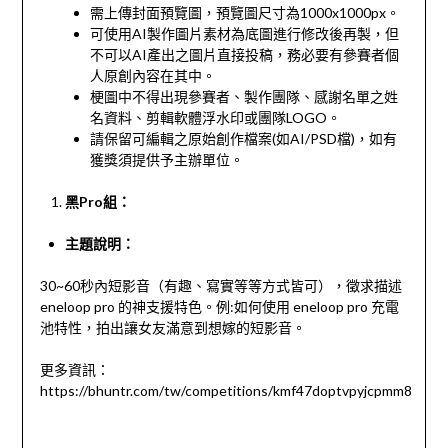
需上傳封面預覽圖，預覽圖尺寸為1000x1000px。
可使用AI製作圖片素材為底圖進行修改後再製，但
不可以AI產出之圖片直接投稿，務必要有參賽者個
人原創內容在其中。
梗圖中不得出現參賽者、製作團隊、感謝名單之姓
名資料、剪輯軟體浮水印或團隊LOGO。
請保留可編輯之原始創作檔案(如AI/PSD檔)，如有
獲獎須提供予主辦單位。
黑Pro組：
主題說明：
30~60秒內短影音（有趣、寫實等等方式皆可），徵求描述
eneloop pro 的神支援特色。例:如何使用 eneloop pro 充電
池特性，拍出讓女友滿意到想嫁的短影音。
更多資訊：
https://bhuntr.com/tw/competitions/kmf47doptvpyjcpmm8