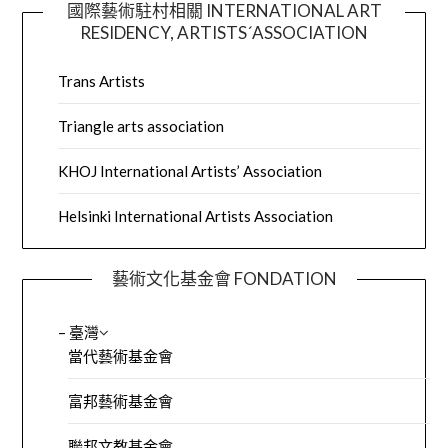
國際藝術駐村相關 INTERNATIONAL ART
RESIDENCY, ARTISTS´ASSOCIATION
Trans Artists
Triangle arts association
KHOJ International Artists’ Association
Helsinki International Artists Association
藝術文化基金會 FONDATION
– 臺灣
當代藝術基金會
富邦藝術基金會
聯邦文教基金會