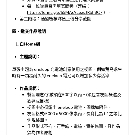
每一位隊員皆需填寫問卷（連結：
https://forms.gle/65MAc9LoxsJRbh8C7
）。
第三階段：通過審核隊伍上傳分享截圖。
四、繳交作品說明
白Home組
主題說明：
單張主題為 eneloop 充電池創意使用之梗圖。例如荒島求生
時有一顆超耐久的 eneloop 電池可以增加多少存活率。
作品規範：
製圖理念:字數須在500字以內。(須包含梗圖概述及
欲達成目標)
梗圖中必須露出 eneloop 電池，圖檔如附件。
梗圖格式:5000 x 5000 像素內，長寬比為1:1之等比
例規格圖。
作品形式不拘，可手繪、電繪、實拍修圖，且作品
須為作者原創。