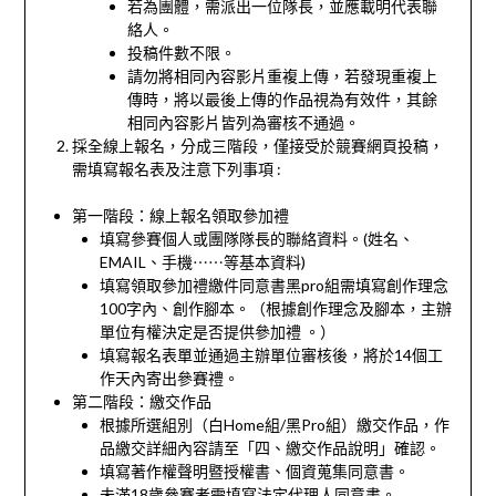
若為團體，需派出一位隊長，並應載明代表聯
絡人。
投稿件數不限。
請勿將相同內容影片重複上傳，若發現重複上
傳時，將以最後上傳的作品視為有效件，其餘
相同內容影片皆列為審核不通過。
採全線上報名，分成三階段，僅接受於競賽網頁投稿，
需填寫報名表及注意下列事項 :
第一階段：線上報名領取參加禮
填寫參賽個人或團隊隊長的聯絡資料。(姓名、
EMAIL、手機⋯⋯等基本資料)
填寫領取參加禮繳件同意書黑pro組需填寫創作理念
100字內、創作腳本。（根據創作理念及腳本，主辦
單位有權決定是否提供參加禮 。）
填寫報名表單並通過主辦單位審核後，將於14個工
作天內寄出參賽禮。
第二階段：繳交作品
根據所選組別（白Home組/黑Pro組）繳交作品，作
品繳交詳細內容請至「四、繳交作品說明」確認。
填寫著作權聲明暨授權書、個資蒐集同意書。
未滿18歲參賽者需填寫法定代理人同意書。