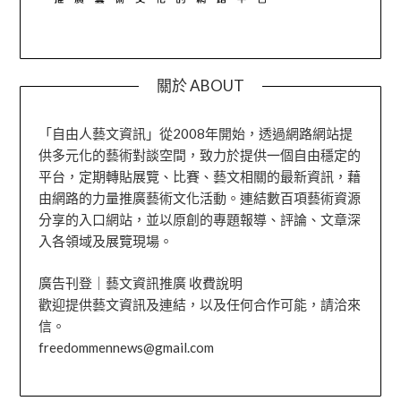
關於 ABOUT
「自由人藝文資訊」從2008年開始，透過網路網站提
供多元化的藝術對談空間，致力於提供一個自由穩定的
平台，定期轉貼展覽、比賽、藝文相關的最新資訊，藉
由網路的力量推廣藝術文化活動。連結數百項藝術資源
分享的入口網站，並以原創的專題報導、評論、文章深
入各領域及展覽現場。
廣告刊登｜藝文資訊推廣 收費說明
歡迎提供藝文資訊及連結，以及任何合作可能，請洽來
信。
freedommennews@gmail.com