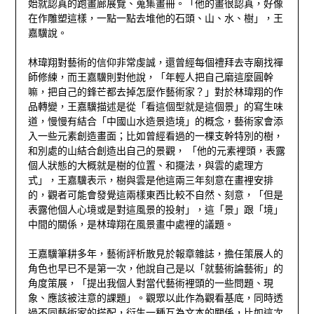
始就認真的跑畫廊展覽、蒐集畫冊。「他的畫很認真，好像
在作雕塑這樣，一點一點去堆他的石頭、山、水、樹」，王
嘉驥說。
林瑋翔對藝術的信仰非常虔誠，還曾經每個禮拜去寺廟找禪
師修練，而王嘉驥則對他說，「年輕人把自己磨這麼圓幹
嘛，把自己的鋒芒都去掉怎麼作藝術家？」對於林瑋翔的作
品轉變，王嘉驥描述是從「看這個型就是這個景」的寫生味
道，慢慢有結合「中國山水造景造境」的概念，藝術家會添
入一些元素創造畫面；比如曾經看過的一棵支幹特別的樹，
和別處的山結合創造出自己的景觀， 「他的元素裡頭，表露
個人狀態的大概就是樹的位置、和擺法，與雲的處理方
式」，王嘉驥表示，樹與雲是他這兩三年刻意在畫裡安排
的，觀者可能會發覺這兩樣東西比較不自然、刻意，「但是
表露他個人心境或是對這風景的投射」，這「景」跟「境」
中間的關係，是林瑋翔在風景畫中處裡的議題。
王嘉驥筆耕多年，藝術評析散見於報章雜誌，擔任策展人的
角色也早已不是第一次，他說自己是以「就藝術論藝術」的
角度策展，「提出我個人對當代藝術裡頭的一些問題、現
象、應該被注意的課題」。觀眾以此作為觀看基底，同時透
過不同藝術家的搭配，衍生一種互為文本的關係，比如這次