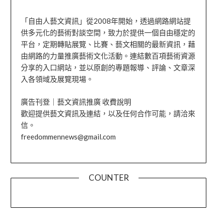
「自由人藝文資訊」從2008年開始，透過網路網站提
供多元化的藝術對談空間，致力於提供一個自由穩定的
平台，定期轉貼展覽、比賽、藝文相關的最新資訊，藉
由網路的力量推廣藝術文化活動。連結數百項藝術資源
分享的入口網站，並以原創的專題報導、評論、文章深
入各領域及展覽現場。
廣告刊登｜藝文資訊推廣 收費說明
歡迎提供藝文資訊及連結，以及任何合作可能，請洽來
信。
freedommennews@gmail.com
COUNTER