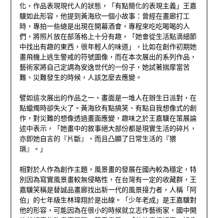
化，作品表現現代人的狀態，「有點簡化的表現主義」王嘉
驥如此形容，他提到黃海欣一個小故事：曾經在畫廊打工
時，專拍一些總是出現在開幕酒會，專程來吃吃喝喝的人
們，將照片放在部落格上十分有趣，「她會從生活點滴細節
中找出有趣的東西，很年輕人的味道」，比如在創作初期她
畫飛機上逃生警戒的符號圖像，而在本次展出的系列作品，
藝術家將自己定調為安逸世代的一份子，她試著揣摩當苦
難、災難發生的時候，人該怎麼去應變。
譬如這次展出的作品之一，畫面是一堆人在辦生日派對，在
點蠟燭時卻失火了。黃海欣有點搞笑、有點自我想像式的創
作，對災難的想像透過畫面應變，趣味之於王嘉驥在策展論
述中表示，「她畫中的敘事絕大部份都是現實生活的碎片，
亦即她自言的『片斷』，而且凸顯了日常生活的『猥
瑣』。」
相對於人作為創作主題，風景畫的發展在國內較為穩定，特
別因為寫實風景畫較無侵略性，在台灣有一定的收藏群，王
嘉驥笑稱是替誠品畫廊找出新一代的風景接力者，人稱「阿
伯」的七年級生林瑋翔於是出線。「少年老成」是王嘉驥對
他的形容，可能因為在很小的時候就立志作藝術家，國中開