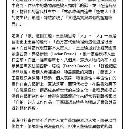
中寫到，作品中的動物都是被人類馴化的獸，並且在這商品
化、物質化的當代社會中，「林彥瑋藉由這些『極端人工化
的仿生命』形體，驟然發現了『某種真實與虛假的尷尬臨
界』」。
定調了「獸」這個主題，王嘉驥思考「人」。「人」一直是
藝術史上重要的題材，「西方當代藝術裡頭這個還是很重
要，而台灣當代現在都不太畫人」，王嘉驥提到德裔英國畫
家盧西安‧弗洛伊德（Lucian Freud），他一定要模特人坐
在面前，而且一幅畫要畫七、八個月，穿透人物的內在，或
是英國畫家法蘭西斯‧培根（Francis Bacon），「好像把皮
撕開以後，看到人赤裸裸的一種最腐敗的東西」；簡言之，
王嘉驥認為這種「透過一個人表達一種普遍性、宇宙性」的
畫作在東方藝術上一直缺乏著；而現代社會，在臉書效應下
「自我偶像化」儼然成為新世代的主流文化，此種思維模式
滲透在藝術創作中，使得台灣藝壇近年來經常看到藝術家以
「自拍」的方式作作品，王嘉驥認為這些普遍缺乏表象與意
識的轉化過程。
黃海欣的畫作雖不若西方人文主義那般表現人物，而是以群
像為主，筆調帶有點漫畫風格，但注入藝術家異想式的轉