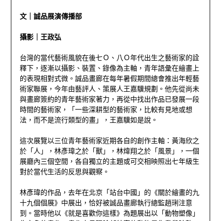
文｜誠品展演傳播部
攝影｜王政弘
台灣的當代藝術風貌在後七Ｏ、八Ｏ年代出生之藝術家的詮
釋下，逐漸以攝影、裝置、錄像為主軸，青年語彙在繪畫上
的表現相對式微。誠品畫廊在每年暑假期間總會推出年輕藝
術家聯展，今年由藝評人、策展人王嘉驥規劃。他先從尚未
與畫廊簽約的青年藝術家著力，再從中找出作品已發展一段
時間的藝術家，「一些深耕型的藝術家，比較有見地或想
法，而不是流行類型的畫」，王嘉驥如是說。
這次展覽以三位青年藝術家近期各自的創作主軸：黃海欣之
於「人」，林彥瑋之於「獸」，林煒翔之於「風景」，一個
展廳內三個空間，各自獨立的主題或可交相映照出七年級生
對於當代生活的反思與觀察。
林彥瑋的作品，去年在北京「站台中國」的《關於繪畫的九
十九個個展》中展出，恰好被誠品畫廊執行總監趙琍注意
到。當時他以《就是喜歡你這樣》為題展出以「動物塑像」