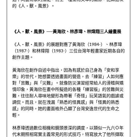
的《人‧獸‧風景》。
《人‧獸‧風景》──黃海欣、林彥瑋、林煒翔三人繪畫展
《人‧獸‧風景》的展題對應了黃海欣（1984-）、林彥瑋
（1987-）和林煒翔（1983-）三位台灣年輕畫家近期各自的
創作主題。
黃海欣在創作自述中指出，因為有感於自己身為「安和享
樂」的世代，她想要透過畫面的營造，去「練習」人如何應
對「苦難」與「災難」。就像防災演習經常給人的滑稽與矯
情印象，黃海欣在畫中所擬造的各種「練習版」的苦難與災
難，往往耐人尋味地變形為帶著「奇怪」玩笑語氣的戲謔或
調侃。而且，就在洩漏「熟悉的怪異感」與「怪異的熟悉
感」的同時，她的畫面格外凸顯了台灣安逸世代的生命之
輕。
林彥瑋透過數位相機和鏡頭景深的調度，以類似一九六Ｏ年
代末期照相寫實主義常見的形式技巧，特寫放大了他所擷取