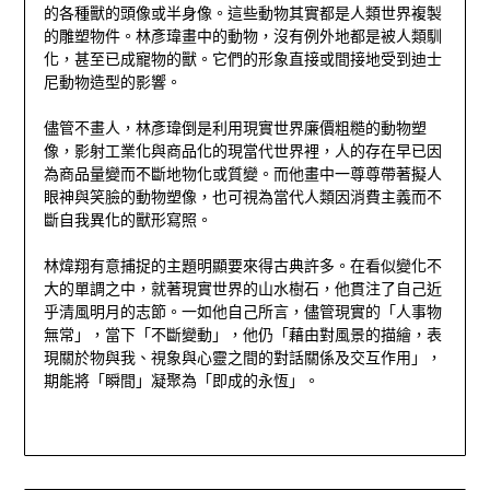
的各種獸的頭像或半身像。這些動物其實都是人類世界複製
的雕塑物件。林彥瑋畫中的動物，沒有例外地都是被人類馴
化，甚至已成寵物的獸。它們的形象直接或間接地受到迪士
尼動物造型的影響。
儘管不畫人，林彥瑋倒是利用現實世界廉價粗糙的動物塑
像，影射工業化與商品化的現當代世界裡，人的存在早已因
為商品量變而不斷地物化或質變。而他畫中一尊尊帶著擬人
眼神與笑臉的動物塑像，也可視為當代人類因消費主義而不
斷自我異化的獸形寫照。
林煒翔有意捕捉的主題明顯要來得古典許多。在看似變化不
大的單調之中，就著現實世界的山水樹石，他貫注了自己近
乎清風明月的志節。一如他自己所言，儘管現實的「人事物
無常」，當下「不斷變動」，他仍「藉由對風景的描繪，表
現關於物與我、視象與心靈之間的對話關係及交互作用」，
期能將「瞬間」凝聚為「即成的永恆」。