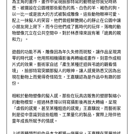
為主角的畫作，畫作中呈現臉部特寫的動物是你我兒時熟
悉、被擺設在公園裡那些藍色的馬、白色的羊、褐色的狗，
以一比一或是放大的方式被製成雕像，這些動物眼神可愛、
配上一抹擬人的笑容，他們曾經鮮艷開心的靜止在公園中讓
小朋友爬上爬下，而今日他們成了舊時代的玩伴，落魄的動
物塑像兀立在公共空間中，對於林彥瑋來說有著「詭異的親
和力」。
遊戲的功能不再，雕像因為年久失修而斑駁，讓作品呈現凋
零的時代感，他用照相機攝影後再轉繪成畫作，刻意作成相
片式的效果，藝術家自述「產生某種迂迴與弔詭的觀看情
境」，臉部特寫突顯那擬人的眼神，讓人感覺熟悉又因為出
現在動物上而覺得奇怪陌生，王嘉驥認為是作品中有趣的部
份。
相較於動物塑像的擬人感，那些在玩具店販售的塑膠製縮小
的動物模型，經過林彥瑋以特寫攝影後再放大轉繪，呈現
「虛假的感覺，甚至某種粗造的感覺」王嘉驥說，而藝術家
則是從中意識到這些粗糙、工業量化的製品，實際上陪伴他
童年成長所賦予的情感。
上述兩種類型的作品本次都將一併展出，王嘉驥在策展論述