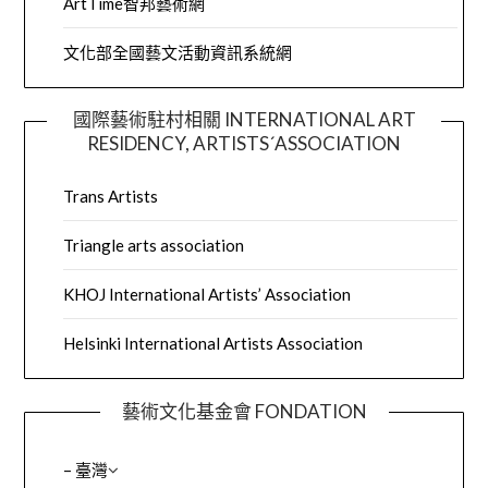
ArtTime智邦藝術網
文化部全國藝文活動資訊系統網
國際藝術駐村相關 INTERNATIONAL ART
RESIDENCY, ARTISTS´ASSOCIATION
Trans Artists
Triangle arts association
KHOJ International Artists’ Association
Helsinki International Artists Association
藝術文化基金會 FONDATION
– 臺灣