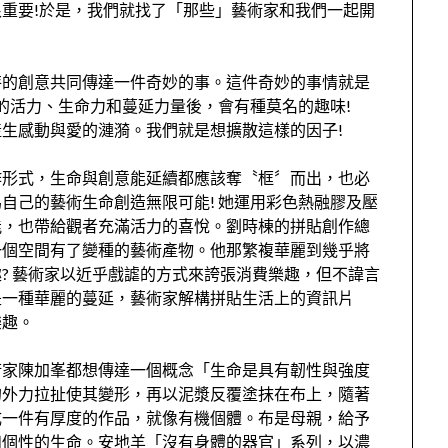
重要!於是，我們就找了「那些」藝術家和我們一起開
特的創意共同傳達一件奇妙的事。這件奇妙的事情就是
予的活力、生命力和蔓延力量後，會有種莫名的趣味!
生感動與愛的漣漪。我們就是想擴散這樣的因子!
作形式，生命與創意能延續都應該奪〝框〞而出，也必
自己的藝術生命創造無限可能! 她運用彩色熱融膠及壓
能，也帶給觀者充滿活力的喜悅。劉時棟的拼貼創作總
一個空間有了變種的藝術產物。他那繁複華麗到幾乎將
? 藝術家以近乎戲謔的方式來誇張消費樂趣，但不諱言
是一種華麗的蔓延，藝術家解構拼貼生活上的資訊片
樂趣。
術家陳加峯都想傳達一個概念「生命是具有韌性與強度
的外力拉扯使其變形，再以泥漿反覆塗抹在布上，隨著
成一件有厚度的作品，就像有機個體。布是母親，給予
和個性的生命。安地羊「沒有身體的器官」系列，以濃