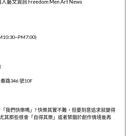
人藝文資訊 Freedom Men Art News
:30~PM7:00)
始
346 號10F
「我們快樂嗎」? 快樂其實不難，但要刻意追求就變得
?尤其那些很會「自得其樂」或者禁錮於創作情境後再