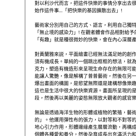
對以利沙代而言，把這件快樂的事情分享出去很
始作這件事…「把快樂的基因擴散出去」!
藝術家分別用自己的方式、語言，利用自己獨
「無止境的感染力」! 在觀者體會作品相對給
「有趣」就是種很微妙的快樂，會在內心深層產
對黃蘭雅來説，平面繪畫已經無法滿足她的創
須有機成長。單純的一個跳出框框的想法，就為
克力，塑造有機造形來呈現生命存在的無限可
能讓人驚艷，像是解構了普普藝術，然後在另
爆出畫面的構圖，是慾望無際還是建構想像樂趣
這也是生活中很大的快樂資源。畫面所呈現的
段，然後再以美麗的姿態無限放大觀者的感官
無論是透過海洋生物的形體或植物的繁殖，藝
的」。他運用彈性布的張力，以對等和不對等
地心引力作用，形體邊緣產生層層流動，再構
個體各種愛和養分，然後孕育成長出充滿活力