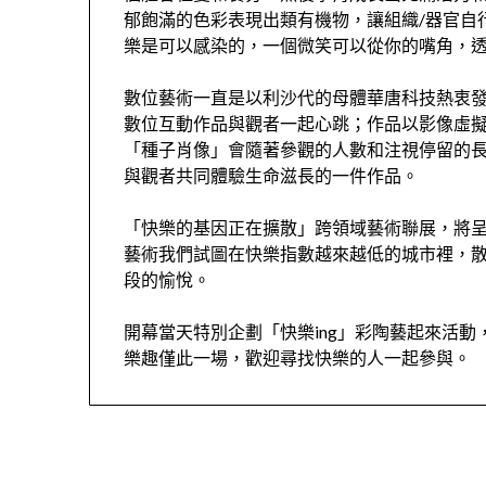
郁飽滿的色彩表現出類有機物，讓組織/器官自
樂是可以感染的，一個微笑可以從你的嘴角，透
數位藝術一直是以利沙代的母體華唐科技熱衷
數位互動作品與觀者一起心跳；作品以影像虛
「種子肖像」會隨著參觀的人數和注視停留的
與觀者共同體驗生命滋長的一件作品。
「快樂的基因正在擴散」跨領域藝術聯展，將
藝術我們試圖在快樂指數越來越低的城市裡，
段的愉悅。
開幕當天特別企劃「快樂ing」彩陶藝起來活
樂趣僅此一場，歡迎尋找快樂的人一起參與。