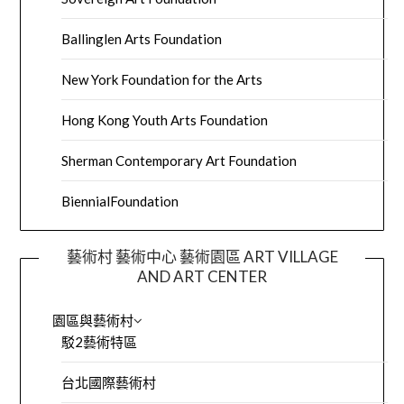
Ballinglen Arts Foundation
New York Foundation for the Arts
Hong Kong Youth Arts Foundation
Sherman Contemporary Art Foundation
BiennialFoundation
藝術村 藝術中心 藝術園區 ART VILLAGE
AND ART CENTER
園區與藝術村
駁2藝術特區
台北國際藝術村