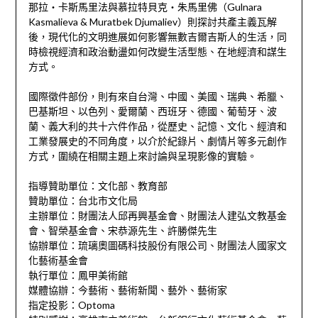
那拉‧卡斯馬里法與慕拉特貝克‧朱馬里佛（Gulnara
Kasmalieva & Muratbek Djumaliev）則探討共產主義瓦解
後，現代化的文明進展如何影響無數吉爾吉斯人的生活，同
時檢視經濟和政治動盪如何改變生活型態、在地經濟和謀生
方式。
國際徵件部份，則有來自台灣、中國、美國、瑞典、希臘、
巴基斯坦、以色列、愛爾蘭、西班牙、德國、葡萄牙、波
蘭、義大利的共十六件作品，從歷史、記憶、文化、經濟和
工業發展史的不同角度，以介於紀錄片、劇情片等多元創作
方式，圍繞在相關主題上來討論與呈現影像的實驗。
指導贊助單位：文化部、教育部
贊助單位：台北市文化局
主辦單位：財團法人邱再興基金會、財團法人建弘文教基金
會、智榮基金會、宋恭源先生、許勝傑先生
協辦單位：琉璃奧圖碼科技股份有限公司、財團法人國家文
化藝術基金會
執行單位：鳳甲美術館
媒體協辦：今藝術、藝術新聞、藝外、藝術家
指定投影：Optoma