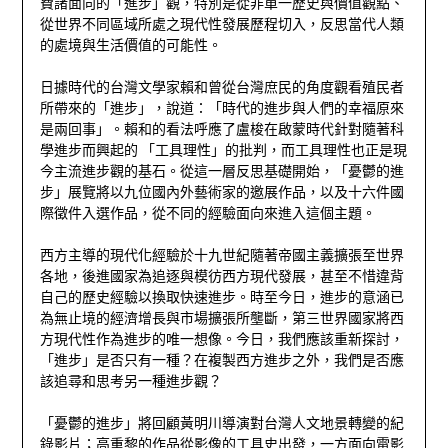
費諸面向的「進步」觀，特別是從非單一歷史與價值觀點、
從世界不同區域所處之現代性發展歷程切入，反思當代人類
的處境與生活價值的可能性。
日據時代的台灣文學家賴和曾從台灣庶民的角度觀看殖民者
所帶來的「進步」，說道：「時代的進步與人們的幸福原來
是兩回事」。賴和的看法呼應了盧梭在啟蒙時代針對隨著科
學進步而興起的 「工具理性」的批判，而工具理性也正是現
今主流進步觀的基石。從這一層反思基礎開始，「憂鬱的進
步」展覽將以九位國內外藝術家的邀展作品，以及十六件國
際徵件入選作品，從不同的經驗面向來進入這個主題。
西方主導的現代化經驗於十九世紀隨著帝國主義擴張至世界
各地，後進國家為追逐與模彷西方現代發展，甚至不惜違背
自己的歷史經驗以換取快速進步。時至今日，進步的意涵已
為無止境的經濟增長與市場擴張所壟斷，第三世界國家將西
方現代性作為進步的唯一想像。今日，我們應該重新探討，
「進步」是否只有一種？在複製西方進步之外，我們是否應
該追尋和思考另一種進步觀？
「憂鬱的進步」將回顧黃明川導演對台灣人文地景轉變的紀
錄影片；高重黎的作品從影像的工具史出發，一方面向電影