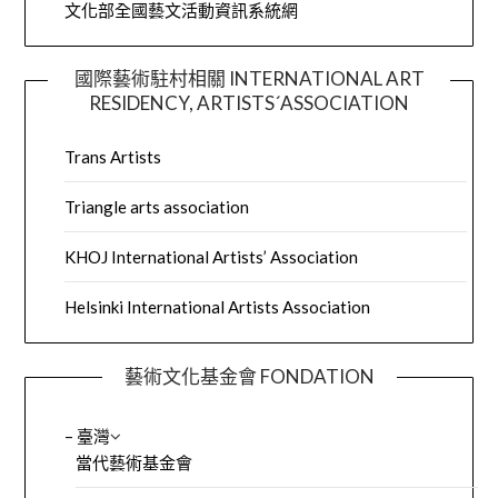
文化部全國藝文活動資訊系統網
國際藝術駐村相關 INTERNATIONAL ART
RESIDENCY, ARTISTS´ASSOCIATION
Trans Artists
Triangle arts association
KHOJ International Artists’ Association
Helsinki International Artists Association
藝術文化基金會 FONDATION
– 臺灣
當代藝術基金會