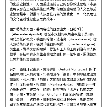
的史前史挺進，一方面重建屬於自己的影像敘述歷程。本展
也將以影音呈現謝英俊建築師如何通過體現他的人文思想於
建築實踐中，對當今人類居住行為的消費化、單一化及居住
的文化主體性提出反思與改革。
國外藝術家方面，委內瑞拉的亞歷山大‧亞柏斯托
（Alexander Apóstol）從城市規劃的視角審視拉丁美洲的
現代烏托邦概念。德國的哈倫‧法洛奇（Harun Farocki）從
人類技術的演進，探討「機器的視覺」（mechanical gaze）
與生產、戰爭之間的關係；從沒有工人的工廠到沒有軍人的
戰爭，在技術進步與生產倫理之間打開一個空間，逼使觀眾
反思背後的意識形態。
另外，西班牙安東尼‧蒙塔達斯（Antoni Muntadas）的作
品檢視現代人的恐懼，勾勒隱藏在「邊界」中的地緣政治意
識型態，和人們的「恐懼」之間如何形成政治與技術性的操
作。印度的美娜‧哈德爾（Meghna Haldar）則探討另一種
心理的邊界，建立在「骯髒」的排除與「潔淨」的觀念之
間。伊蘭‧古芙蘭（Iram Ghufran）的紀錄片描述「瘋癲」
和「憂鬱」，透過夢、靈的顯在和女身的不在，戲劇展開，
廟宇聖堂變成表達渴欲和罪疚的地方。吉爾吉斯坦雙人組古