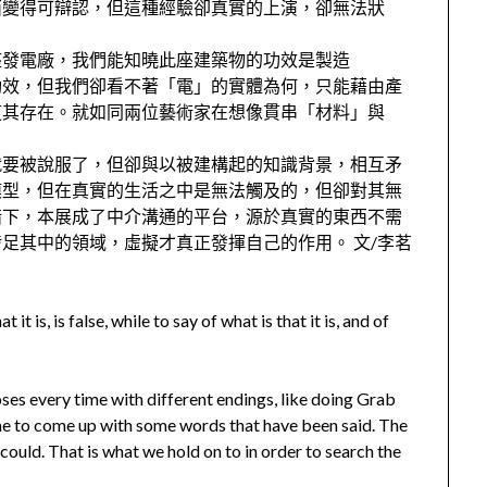
西變得可辯認，但這種經驗卻真實的上演，卻無法狀
座發電廠，我們能知曉此座建築物的功效是製造
功效，但我們卻看不著「電」的實體為何，只能藉由產
道其存在。就如同兩位藝術家在想像貫串「材料」與
就要被說服了，但卻與以被建構起的知識背景，相互矛
模型，但在真實的生活之中是無法觸及的，但卻對其無
錯下，本展成了中介溝通的平台，源於真實的東西不需
足其中的領域，虛擬才真正發揮自己的作用。 文/李茗
t it is, is false, while to say of what is that it is, and of
closes every time with different endings, like doing Grab
me to come up with some words that have been said. The
could. That is what we hold on to in order to search the