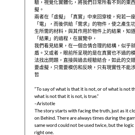
驗，視覺化實體化，將我們日常所看不到的東
擬。
兩者在「虛擬」「真實」中來回穿梭，宛若一
「電」，而後供給「需求」的物件，使之產生
生所需的材料，與其作用於物件上的結果，知
「結果」的過程，在展覽中，
我們看見結果，在一個合情合理的結構，似乎
盾。又或者，眼前所呈現的是在真實也不過的
法找出問題，直接與過去經驗結合，如此的交
要虛擬，只需要模仿和反映，只有現實性不能涉
哲
“To say of what is that it is not, or of what is not tha
what is not that it is not, is true.”
–Aristotle
The story starts with facing the truth, just as it 
on Behind. There are always times during the ga
same word could not be used twice, but the logic 
right one.