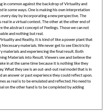
hing in common against the backdrop of Virtuality and
ned in some ways. One is making his own interpretation
pen every day by incorporating a new perspective. The
eal in a virtual context. The other at the other end of
ize the abstract concept of Feelings. Those we can not
bable and nothing but real.
uality and Reality. It is kind of like a power plant that
g Necessary materials. We never get to see Electricity
y materials and experiencing the final result. Both
rming Materials into Result. Viewers see and believe the
take in at the same time because it is nothing like they
 way. What they see is an out-and-out real model that is in
ind an answer or past experience they could reflect upon.
es as real is to be emulated and reflected. No need to
eal on the other hand is to be completed by adding