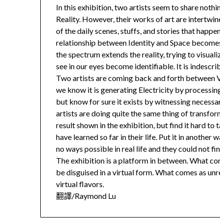
In this exhibition, two artists seem to share not
Reality. However, their works of art are intertwi
of the daily scenes, stuffs, and stories that hap
relationship between Identity and Space becomes r
the spectrum extends the reality, trying to visual
see in our eyes become identifiable. It is indescri
Two artists are coming back and forth between Virt
we know it is generating Electricity by processin
but know for sure it exists by witnessing necessar
artists are doing quite the same thing of transfo
result shown in the exhibition, but find it hard to 
have learned so far in their life. Put it in another
no ways possible in real life and they could not f
The exhibition is a platform in between. What com
be disguised in a virtual form. What comes as unr
virtual flavors.
翻譯/Raymond Lu