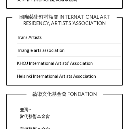
國際藝術駐村相關 INTERNATIONAL ART
RESIDENCY, ARTISTS´ASSOCIATION
Trans Artists
Triangle arts association
KHOJ International Artists’ Association
Helsinki International Artists Association
藝術文化基金會 FONDATION
– 臺灣
當代藝術基金會