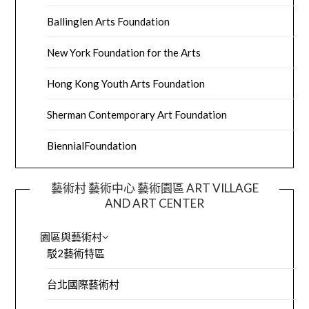
Ballinglen Arts Foundation
New York Foundation for the Arts
Hong Kong Youth Arts Foundation
Sherman Contemporary Art Foundation
BiennialFoundation
藝術村 藝術中心 藝術園區 ART VILLAGE
AND ART CENTER
園區與藝術村
駁2藝術特區
台北國際藝術村