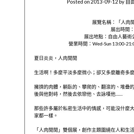
Posted on
2013-09-12
by
自由
展覽名稱：「人肉
展出時間：201
展出地點：自由人藝術公
營業時間：Wed-Sun 13:00-21:00 
夏日炎炎，人肉閒閒
生活啊！多麼平淡多麼微小；卻又多麼離奇多
擁擠的肉體，躺臥的、攀爬的、翻滾的、堆疊
後與他對峙，然後去依戀他、去詠嘆他……
那些許多屬於私密生活中的情感，可能沒什麼
家都一樣。
「人肉閒閒」雙個展，創作主題圍繞在人和生