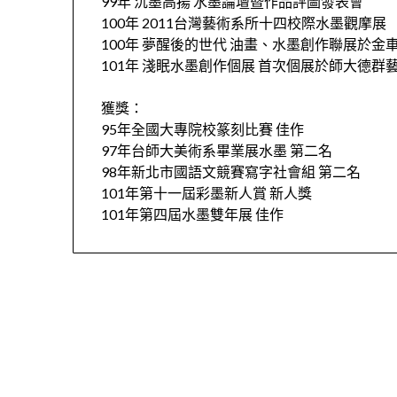
99年 沉墨高揚 水墨論壇暨作品評圖發表會
100年 2011台灣藝術系所十四校際水墨觀摩展
100年 夢醒後的世代 油畫、水墨創作聯展於金
101年 淺眠水墨創作個展 首次個展於師大德群
獲獎：
95年全國大專院校篆刻比賽 佳作
97年台師大美術系畢業展水墨 第二名
98年新北市國語文競賽寫字社會組 第二名
101年第十一屆彩墨新人賞 新人獎
101年第四屆水墨雙年展 佳作