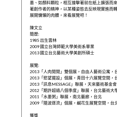
墨、如顏料顆粒，相互撞擊著就在紙上擴張而
著創作者的精神，以某種姿態去反映現實進而
展開慵懶的肉體，來看展覽吧！
陳文立
簡歷:
1985 出生雲林
2009 國立台灣師範大學美術系畢業
2013 國立台北藝術大學美創所碩士
展覽:
2013「人肉閒閒」雙個展，自由人藝術公寓，
2013「慾望擺設」個展，青田十六展覽空間，
2013「訊息MESSAGE」聯展，天來藝術基金
2012「期許超過八個季度」聯展，台北藝術大
2011「水墨粥」聯展，南北藝廊，台北
2009「隨波逐流」個展，鹹花生展覽空間，台
獲獎