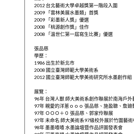
2012 台北藝術大學卓越獎第一階段入圍
2009 「雲林美展水墨類」首獎
2009 「彩墨新人獎」優選
2008 「桃源創作獎」佳作
2008 「溫世仁第一屆寫生比賽」優選
張品慈
學歷：
1986 出生於新北市
2008 國立臺灣師範大學美術系
2012 國立臺灣師範大學美術研究所水墨創作組
展覽：
96年 台灣人獸 師大美術系創作聯展於南海戶外
97年 親愛的洋蔥ｏｏｏ 張品慈、施盈聰、詹
97年 ＯＯＯ＋０ 張品慈、郭家伶聯展
97年 未命名 師大美術系97級校外展於竹圍藝
98年 墨墨喳喳 水墨論壇暨作品評圖發表會