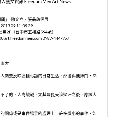
人藝文資訊 Freedom Men Art News
閒閒」-陳文立、張品慈個展
3.09.11-09.29
寓2F（台中市五權路594號）
art.freedommen.com 0987-444-957
麼龐大！
的人肉去反映這樣弔詭的日常生活，然後與他搏鬥，然
大不了的，人肉鹹鹹，尤其是夏天流過汗之後，應該大
活的關係或是事件場景的處理上，許多微小的事件，如