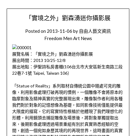
「實境之外」劉森湧迷你攝影展
Posted on
2013-11-06
by
自由人藝文資訊
Freedom Men Art News
展覽名稱：「實境之外」劉森湧迷你攝影展
展出時間：2013 10/25-12/8
展出地點：伊聖詩私房書櫃(106台北市大安區新生南路三段
22巷7-1號 Taipei, Taiwan 106）
「Statue of Reality」系列取材自傳統公園中隨處可見的雕
像，利用影像處理打破再現的慣例，一個雕像不會將原本的
臨摩對象及精神真實的完整展現出來，雕像製作者利用各種
我們對於對象的記憶想像為基礎，如同影像技術僅能提供最
大限度的描寫，它的寫實特性根植於他體現了我們理想化的
形體，利用鏡頭去捕捉雕像及場景後，將對象單獨提取出
來，後期影像處理透過場景重組有別於真實熟悉經驗的空
間，創造一個宛如身歷其境的的再現世界，這時畫面的真實