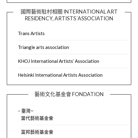
國際藝術駐村相關 INTERNATIONAL ART
RESIDENCY, ARTISTS´ASSOCIATION
Trans Artists
Triangle arts association
KHOJ International Artists’ Association
Helsinki International Artists Association
藝術文化基金會 FONDATION
– 臺灣
當代藝術基金會
富邦藝術基金會