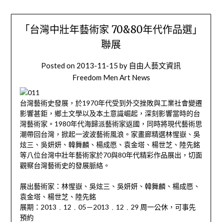
「台灣中壯年藝術家 70&80年代作品選」
聯展
Posted on
2013-11-15
by
自由人藝文資訊
Freedom Men Art News
台灣藝術史發展，於1970年代受到外交挫敗與工業社會變遷
影響甚鉅，鄉土文學以及本土意識崛起，深刻影響當時的台
灣藝術家。1980年代海歸派藝術家返國，同時將現代藝術思
潮帶回台灣，掀起一波波藝術風浪。家畫廊精選林惺嶽、吳
炫三、吳妍妍、韓舞麟、楊成愿、袁金塔、楊世芝、陸先銘
等八位台灣中壯年藝術家於70與80年代精彩作品展出，切面
觀察台灣藝術史的發展脈絡。
展出藝術家：林惺嶽、吳炫三、吳妍妍、韓舞麟、楊成愿、
袁金塔、楊世芝、陸先銘
展期：2013﹒12﹒05－2013﹒12﹒29 周一公休，可事先
預約