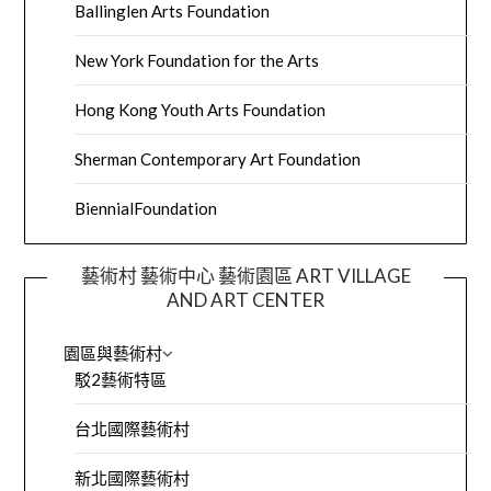
Ballinglen Arts Foundation
New York Foundation for the Arts
Hong Kong Youth Arts Foundation
Sherman Contemporary Art Foundation
BiennialFoundation
藝術村 藝術中心 藝術園區 ART VILLAGE
AND ART CENTER
園區與藝術村
駁2藝術特區
台北國際藝術村
新北國際藝術村