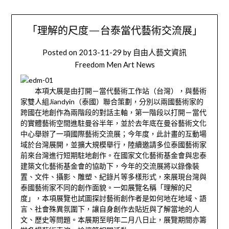
「理解的尺度—台泰當代藝術交流展」
Posted on
2013-11-29
by
自由人藝文資訊
Freedom Men Art News
本項大展是由打開－當代藝術工作站（台灣），與藝術
家雙人組Jiandyin（泰國）聯合策劃，分別以兩國藝術家的
跨國在地創作為兩階段的對話主軸，第一階段以打開－當代
的實體藝術空間進駐曼谷半年，並於去年底在曼谷藝術文化
中心舉辦了一項國際藝術交流展；今年度，此計畫的互動場
域於台灣展開，並擴大規模舉行，陸續邀請多位泰國藝術家
前來台灣進行短期駐地創作。在國家文化藝術基金會與忠泰
建築文化藝術基金會的協助下，今年的交流展將以錄像裝
置、文件、攝影、雕塑、紀錄片等多樣形式，來展現台灣與
泰國藝術家不同的創作面貌。一如展覽名稱「理解的尺
度」，本項展覽也試圖探討藝術創作者是如何地在地域、語
言、社會殊異氛圍下，讓自身創作去貼近與了解當地的人
文、歷史等問題。本展期至明年二月八日止，展覽期間亦籌