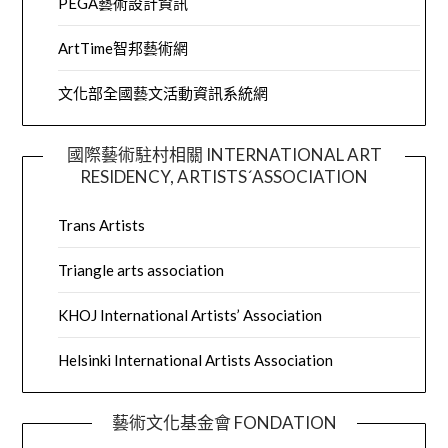
PEGA藝術設計資訊
ArtTime智邦藝術網
文化部全國藝文活動資訊系統網
國際藝術駐村相關 INTERNATIONAL ART
RESIDENCY, ARTISTS´ASSOCIATION
Trans Artists
Triangle arts association
KHOJ International Artists’ Association
Helsinki International Artists Association
藝術文化基金會 FONDATION